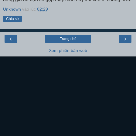
Unknown
vào lúc
02:29
Chia sẻ
‹
›
Trang chủ
Xem phiên bản web