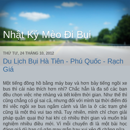
Nhật Ký Mèo Đi Bụi
THỨ TƯ, 24 THÁNG 10, 2012
Du Lịch Bụi Hà Tiên - Phú Quốc - Rạch
Giá
Một tiếng đồng hồ bằng máy bay và hơn bảy tiếng ngồi xe
bus thì cái nào thích hơn nhỉ? Chắc hẳn là đa số các bạn
đều chọn việc nhẹ nhàng và tiết kiệm thời gian. Như thế thì
cũng chẳng có gì sai cả, nhưng đối với mình tại thời điểm đó
thì việc ngồi xe bus ngắm cảnh và lân la ở các trạm ghé
cũng là một thú vui tao nhã. Tuy nhiên, mình chỉ chọn giải
pháp quằn quại thứ hai khi có nhiều thời gian và muốn trải
nghiệm nhiều điều mới. Vì mỗi chuyến đi là một bài học
đáng giá dù bạn có gặp may mắn hay xui xẻo đi chăng nữa.