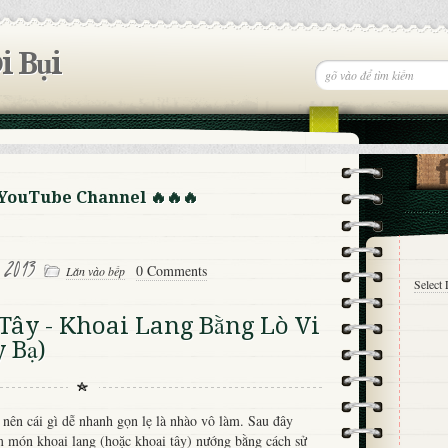
i Bụi
 YouTube Channel 🔥🔥🔥
 2013
0 Comments
Lăn vào bếp
Select
Tây - Khoai Lang Bằng Lò Vi
 Bạ)
nên cái gì dễ nhanh gọn lẹ là nhào vô làm. Sau đây
 món khoai lang (hoặc khoai tây) nướng bằng cách sử