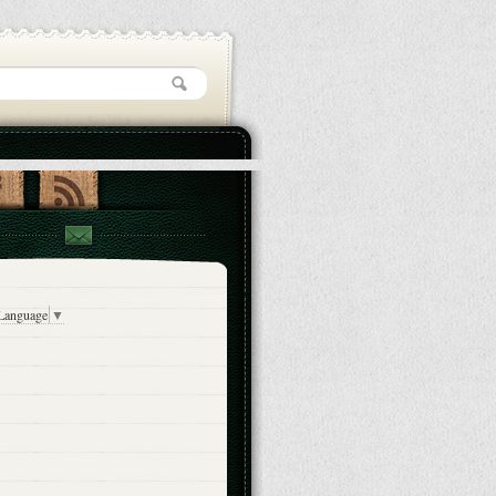
 Language
▼