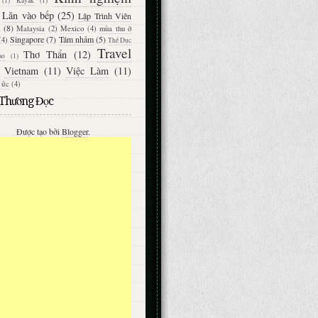
(1)
Kayak
(1)
Lăn vào bếp
(25)
Lập Trình Viên
(8)
Malaysia
(2)
Mexico
(4)
mùa thu ở
Singapore
(7)
Tám nhảm
(5)
(4)
Thể Dục
Travel
Thơ Thẩn
(12)
ao
(1)
Vietnam
(11)
Việc Làm
(11)
 ức
(4)
 Thường Đọc
Được tạo bởi
Blogger
.