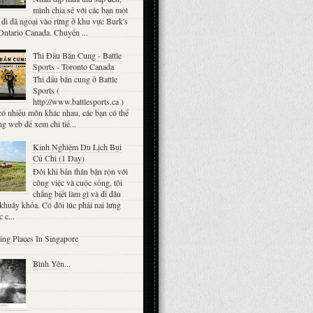
mình chia sẻ với các bạn một
đi dã ngoại vào rừng ở khu vực Burk's
 Ontario Canada. Chuyến ...
Thi Đấu Bắn Cung - Battle
Sports - Toronto Canada
Thi đấu bắn cung ở Battle
Sports (
http://www.battlesports.ca )
ó nhiều môn khác nhau, các bạn có thể
ng web để xem chi tiế...
Kinh Nghiệm Du Lịch Bụi
Củ Chi (1 Day)
Đôi khi bản thân bận rộn với
công việc và cuộc sống, tôi
chẳng biết làm gì và đi đâu
khuây khỏa. Có đôi lúc phải nai lưng
 c...
ting Places In Singapore
Bình Yên...