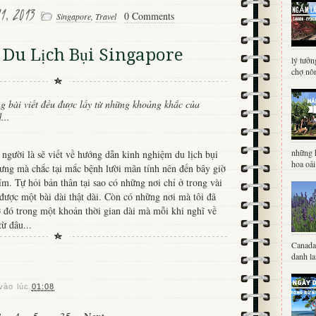
1, 2013
0 Comments
Singapore
,
Travel
Du Lịch Bụi Singapore
lý tưởn
chợ nôn
g bài viết đều được lấy từ những khoảng khắc của
...
những 
 người là sẽ viết về hướng dẫn kinh nghiệm du lịch bụi
hoa oải
hưng mà chắc tại mắc bệnh lười mãn tính nên đến bây giờ
ím. Tự hỏi bản thân tại sao có những nơi chỉ ở trong vài
t được một bài dài thật dài. Còn có những nơi mà tôi đã
 đó trong một khoản thời gian dài mà mỗi khi nghĩ về
từ đâu...
Canada 
danh la
vào lúc
01:08
3
4
5
...
35
Next