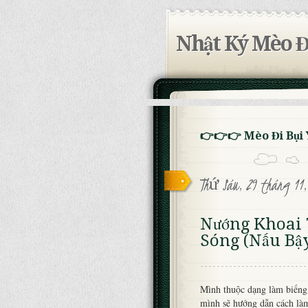
Nhật Ký Mèo Đ
👉👉👉 Mèo Đi Bụi
Thứ Sáu, 29 tháng 11,
Nướng Khoai 
Sóng (Nấu Bậy
Mình thuộc dạng làm biếng 
mình sẽ hướng dẫn cách làm