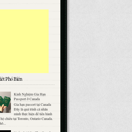
iết Phổ Biến
Kinh Nghiệm Gia Hạn
Passport ở Canada
Gia hạn passort tại Canada
Đây là quá trình cá nhân
mình thực hiện để tiến hành
 hộ chiếu tại Toronto, Ontario Canada.
hô...