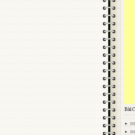
Bài C
20
►
20
►