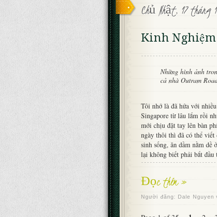
Chủ Nhật, 17 tháng 1
Kinh Nghiệm 
Những hình ảnh tron
cả nhà Outram Road
Tôi nhớ là đã hứa với nhiều
Singapore từ lâu lắm rồi n
mới chịu đặt tay lên bàn ph
ngày thôi thì đã có thể viế
sinh sống, ăn dầm nằm dề ở
lại không biết phải bắt đầu 
Đọc thêm »
Người đăng:
Dale Nguyen
1
Page 1 of 35
2