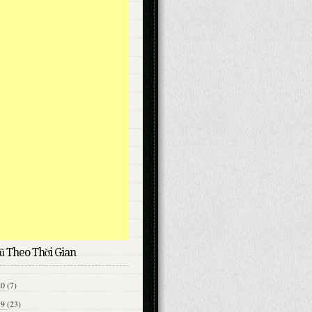
ũ Theo Thời Gian
20
(7)
19
(23)