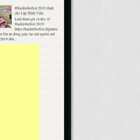
#Hacktoberfest 2019 dành
cho Lập Trình Viên
Link tham gia và đọc về
Hacktoberfest 2019:
https://hacktoberfest.digitaloc
m/ Dự án đóng góp vào mã nguồn mở
/2019 đến...