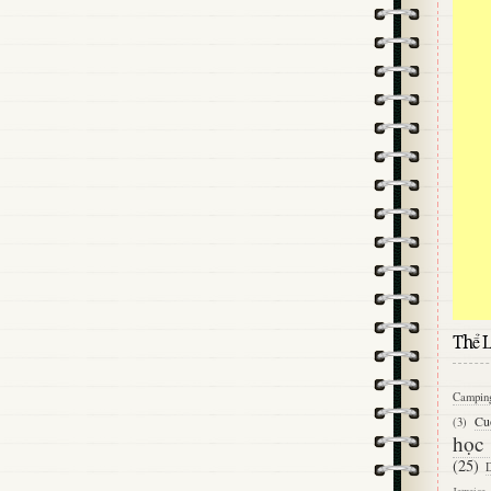
Thể L
Campin
Cu
(3)
học
(25)
D