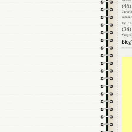
Jamaica
(46)
Canada
canada
Thể Th
(38)
Vùng kí
Blog