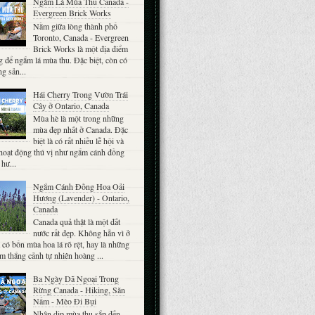
Ngắm Lá Mùa Thu Canada -
Evergreen Brick Works
Nằm giữa lòng thành phố
Toronto, Canada - Evergreen
Brick Works là một địa điểm
g để ngắm lá mùa thu. Đặc biệt, còn có
g sản...
Hái Cherry Trong Vườn Trái
Cây ở Ontario, Canada
Mùa hè là một trong những
mùa đẹp nhất ở Canada. Đặc
biệt là có rất nhiều lễ hội và
hoạt động thú vị như ngắm cánh đồng
 hư...
Ngắm Cánh Đồng Hoa Oải
Hương (Lavender) - Ontario,
Canada
Canada quả thật là một đất
nước rất đẹp. Không hẳn vì ở
có bốn mùa hoa lá rõ rệt, hay là những
m thắng cảnh tự nhiên hoàng ...
Ba Ngày Dã Ngoại Trong
Rừng Canada - Hiking, Săn
Nấm - Mèo Đi Bụi
Nhân dịp mùa thu sắp đến,