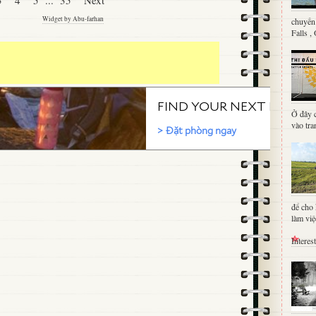
Widget by Abu-farhan
chuyến 
Falls ,
Ở đây c
vào tra
để cho 
làm việc
Interes