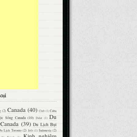
oại
Canada
(40)
g
(2)
Cuba
Club
(1)
Du
ộc Sống Canada
(10)
Dalat
(1)
 Canada
(39)
Du Lịch Bụi
u Lịch Toronto
(2)
Indonesia
(2)
Ietls
(1)
Kinh nghiệm