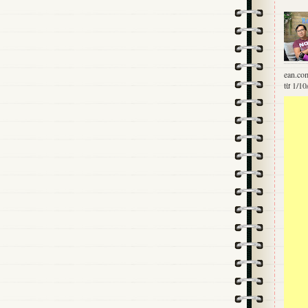
ean.co
từ 1/10