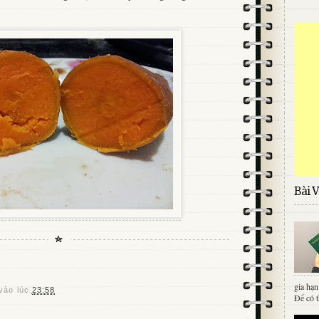
Bài V
gia hạn
vào lúc
23:58
Để có t