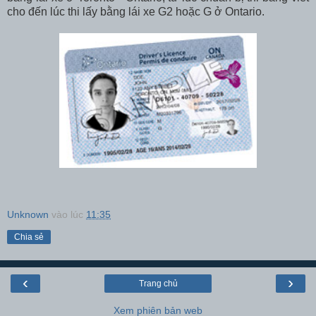
cho đến lúc thi lấy bằng lái xe G2 hoặc G ở Ontario.
Unknown
vào lúc
11:35
Chia sẻ
‹
›
Trang chủ
Xem phiên bản web