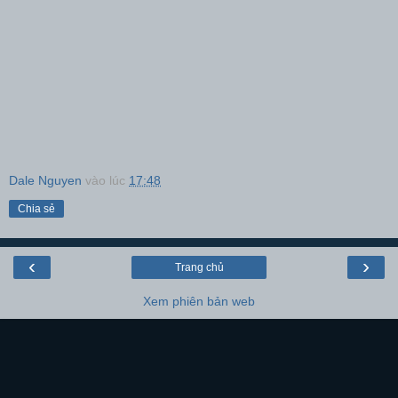
Dale Nguyen
vào lúc
17:48
Chia sẻ
‹
›
Trang chủ
Xem phiên bản web