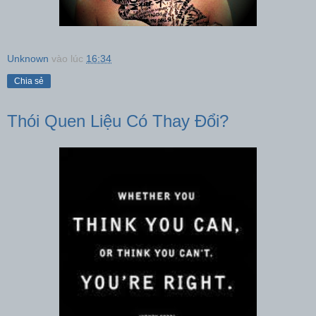
Unknown
vào lúc
16:34
Chia sẻ
Thói Quen Liệu Có Thay Đổi?