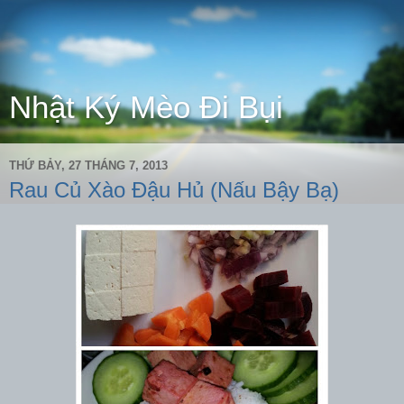
Nhật Ký Mèo Đi Bụi
THỨ BẢY, 27 THÁNG 7, 2013
Rau Củ Xào Đậu Hủ (Nấu Bậy Bạ)