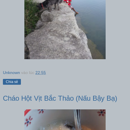
Unknown
vào lúc
22:55
Chia sẻ
Cháo Hột Vịt Bắc Thảo (Nấu Bậy Bạ)