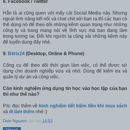
8. Facebook / Twitter
Hẳn là ai cũng quen với mấy cái Social Media này. Nhưng
ngoài tính năng kết nối và chat chit với bạn ra thì các bạn có
thể dùng nó để theo dõi những kênh quan trọng như những
công ty và trang mạng nói về lĩnh vực mà bạn đang làm
trong tương lai. Đôi khi người ta cũng xài những kênh này
để tuyển dụng đấy nhé.
9.
Bitrix24
(Desktop, Online & Phone)
Công cụ để theo dõi thời gian làm việc, có thể được sử
dụng cho doanh nghiệp vừa và nhỏ. Dùng để kiểm tra và
quản lý dự án và công việc.
Còn kinh nghiệm ứng dụng tin học vào học tập của bạn
thì như thế nào?
P/s: đọc thêm về
kinh nghiệm tiết kiệm tiền khi mua sách
và
đi làm thêm
nhé :)
Dale Nguyen
vào lúc
14:53
Chia sẻ