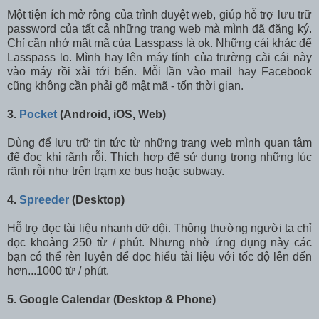
Một tiện ích mở rộng của trình duyệt web, giúp hỗ trợ lưu trữ
password của tất cả những trang web mà mình đã đăng ký.
Chỉ cần nhớ mật mã của Lasspass là ok. Những cái khác để
Lasspass lo. Mình hay lên máy tính của trường cài cái này
vào máy rồi xài tới bến. Mỗi lần vào mail hay Facebook
cũng không cần phải gõ mật mã - tốn thời gian.
3.
Pocket
(Android, iOS, Web)
Dùng để lưu trữ tin tức từ những trang web mình quan tâm
để đọc khi rãnh rỗi. Thích hợp để sử dụng trong những lúc
rãnh rỗi như trên trạm xe bus hoặc subway.
4.
Spreeder
(Desktop)
Hỗ trợ đọc tài liệu nhanh dữ dội. Thông thường người ta chỉ
đọc khoảng 250 từ / phút. Nhưng nhờ ứng dụng này các
bạn có thể rèn luyện để đọc hiểu tài liệu với tốc độ lên đến
hơn...1000 từ / phút.
5. Google Calendar (Desktop & Phone)