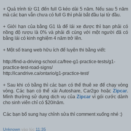
+ Quá trình từ G1 đến full G kéo dài 5 năm. Nếu sau 5 năm
mà các bạn vẫn chưa có full G thì phải bắt đầu lại từ đầu.
+ Giới hạn của bằng G1 là để lái xe được thì bạn phải có
nồng độ rượu là 0% và phải đi cùng với một người đã có
bằng lái có kinh nghiệm 4 năm trở lên.
+ Một số trang web hữu ích để luyện thi bằng viết:
http://find-a-driving-school.ca/free-g1-practice-tests/g1-
practice-test-road-signs/
http://icandrive.ca/ontario/g1-practice-test/
+ Sau khi có bằng thì các bạn có thể thuê xe để chạy vòng
vòng. Các bạn có thể xài Autoshare, Car2go hoặc
Zipcar
.
Mình thường sử dụng dịch vụ của
Zipcar
vì gói cước dành
cho sinh viên chỉ có $20/năm.
Các bạn bổ sung hay chỉnh sửa thì comment xuống nhé :)
Unknown
vào lúc
11:35