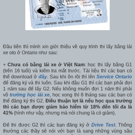
Đầu tiên thì mình xin giới thiệu về quy trình thi lấy bằng lái
xe oto ở Ontario như sau:
+
Chưa có bằng lái xe ở Việt Nam
: học thi lấy bằng G1
(trên 16 tuổi) và kiểm tra mắt trước. Tài liệu thì các bạn có
thể download ở
đây
. Sau khi ôn rồi thì lên
Service Ontario
để đăng ký và thi luôn. Sau khi đậu G1 thì các bạn phải đợi
1 năm sau để lấy G2. Nếu không muốn đợi 1 năm thì phải
vô
trường học lái xe
, học xong thì 8 tháng sau các bạn có
thể đăng ký thi G2.
Điều thuận lợi là nếu học qua trường
thì các bạn được giảm bảo hiểm từ 18% đến tối đa là
41%
(hình như vậy, nhưng mà nói chung là có giảm).
Để thi được G2 thì các bạn đăng ký ở
Drive Test
. Thông
thường các thầy sẽ nói với bạn là sang những vùng sâu