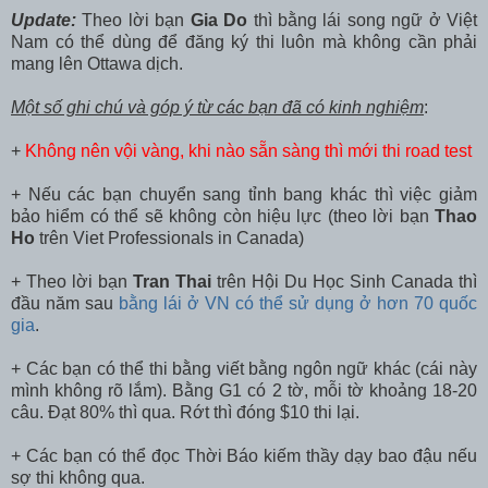
Update:
Theo lời bạn
Gia Do
thì bằng lái song ngữ ở Việt
Nam có thể dùng để đăng ký thi luôn mà không cần phải
mang lên Ottawa dịch.
Một số ghi chú và góp ý từ các bạn đã có kinh nghiệm
:
+
Không nên vội vàng, khi nào sẵn sàng thì mới thi road test
+ Nếu các bạn chuyển sang tỉnh bang khác thì việc giảm
bảo hiểm có thể sẽ không còn hiệu lực (theo lời bạn
Thao
Ho
trên Viet Professionals in Canada)
+ Theo lời bạn
Tran Thai
trên Hội Du Học Sinh Canada thì
đầu năm sau
bằng lái ở VN có thể sử dụng ở hơn 70 quốc
gia
.
+ Các bạn có thể thi bằng viết bằng ngôn ngữ khác (cái này
mình không rõ lắm). Bằng G1 có 2 tờ, mỗi tờ khoảng 18-20
câu. Đạt 80% thì qua. Rớt thì đóng $10 thi lại.
+ Các bạn có thể đọc Thời Báo kiếm thầy dạy bao đậu nếu
sợ thi không qua.