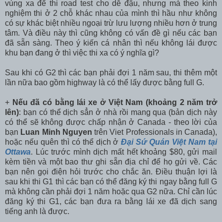
vùng xa để thi road test cho dễ đậu, nhưng mà theo kinh
nghiệm thi ở 2 chỗ khác nhau của mình thì hầu như không
có sự khác biệt nhiều ngoại trừ lưu lượng nhiều hơn ở trung
tâm. Và điều này thì cũng không có vấn đề gì nếu các bạn
đã sẵn sàng. Theo ý kiến cá nhân thì nếu không lái được
khu bạn đang ở thì việc thi xa có ý nghĩa gì?
Sau khi có G2 thì các bạn phải đợi 1 năm sau, thi thêm một
lần nữa bao gồm highway là có thể lấy được bằng full G.
+
Nếu đã có bằng lái xe ở Việt Nam (khoảng 2 năm trở
lên)
: bạn có thể dịch sẳn ở nhà rồi mang qua (bản dịch này
có thể sẽ không được chấp nhận ở Canada - theo lời của
bạn
Luan Minh Nguyen
trên Viet Professionals in Canada),
hoặc nếu quên thì có thể dịch ở
Đại Sứ Quán Việt Nam tại
Ottawa
. Lúc trước mình dịch mất hết khoảng $80, gửi mail
kèm tiền và một bao thư ghi sẵn địa chỉ để họ gửi về. Các
bạn nên gọi điện hỏi trước cho chắc ăn. Điều thuận lợi là
sau khi thi G1 thì các bạn có thể đăng ký thi ngay bằng full G
mà không cần phải đợi 1 năm hoặc qua G2 nữa. Chỉ cần lúc
đăng ký thi G1, các bạn đưa ra bằng lái xe đã dịch sang
tiếng anh là được.