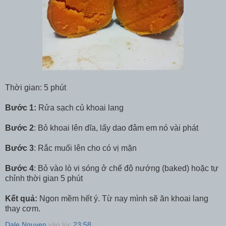
Thời gian: 5 phút
Bước 1:
Rửa sạch củ khoai lang
Bước 2
: Bỏ khoai lên dĩa, lấy dao đâm em nó vài phát
Bước 3
: Rắc muối lên cho có vị mặn
Bước 4
: Bỏ vào lò vi sóng ở chế độ nướng (baked) hoặc tự
chỉnh thời gian 5 phút
Kết quả:
Ngon mềm hết ý. Từ nay mình sẽ ăn khoai lang
thay cơm.
Dale Nguyen
vào lúc
23:58