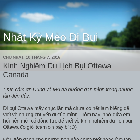
Nhật Ký Mèo Đi Bụi
CHỦ NHẬT, 10 THÁNG 7, 2016
Kinh Nghiệm Du Lịch Bụi Ottawa
Canada
* Xin cảm ơn Dũng và MA đã hướng dẫn mình trong những
lần đến đây.
Đi bụi Ottawa mấy chục lần mà chưa có hết làm biếng để
viết về những chuyến đi của mình. Hôm nay, nhờ đứa em
hối nên mới có động lực để viết về kinh nghiệm du lịch bụi
Ottawa đó giờ (cám ơn bấy bì :D).
Đầu tiên dành cho những bạn nào chưa biết hoặc lầm lẫn