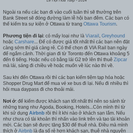
Lễ Hội Hoa Tulip - 2014
Ngoài ra nếu các bạn đi vào cuối tuần thì sẽ thường trên
Bank Street sẽ đóng đường làm lễ hội ban đêm. Các bạn có
thể kiểm tra sự kiện ở Ottawa từ trang
Ottawa Tourism
.
Phương tiện đi lại
: có mấy loại như là
Viarail
,
Greyhound
hoặc
Carshare
... Để có được giá tốt nhất thì các bạn nên đặt
càng sớm thì giá càng rẻ. Có thể chọn đi VIA Rail ban ngày
để ngắm cảnh. Thời gian đi từ Toronto đến Ottawa khoảng 5
đến 6 tiếng. Hoặc nếu có bằng lái G2 trở lên thì thuê
Zipcar
mà lái, sáng đi chiều về hoặc muốn về lúc nào thì về.
Sau khi đến Ottawa rồi thì các bạn kiếm tiệm tạp hóa hoặc
Shopper Drug Mart để mua vé xe bus đi lại. Nếu đi nhiều thì
hỏi mua daypass đi cho thoải mái.
Nơi ở
: để kiếm được khách sạn tốt nhất thì nên so sánh từ
những trang như Agoda, Booking, Hotels...Còn mình thì từ
khi sử dụng
Airbnb
rồi thì ít khi nào ở khách sạn lắm. Nếu
như chưa có tài khoản thì nhấn vào link trên và tạo tài khoản
mới. Các bạn sẽ được tặng $30 để thuê nhà. Điều mà mình
thích ở
Airbnb
là đa số rẻ hơn khách sạn, thuê nhà nguyên