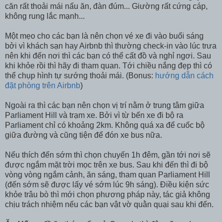
căn rất thoải mái nấu ăn, đàn đúm... Giường rất cứng cáp,
không rung lắc mạnh...
Một mẹo cho các bạn là nên chọn vé xe đi vào buổi sáng
bởi vì khách sạn hay Airbnb thì thường check-in vào lúc trưa
nên khi đến nơi thì các bạn có thể cất đồ và nghỉ ngơi. Sau
khi khỏe rồi thì hãy đi tham quan. Tới chiều nắng đẹp thì có
thể chụp hình tự sướng thoải mái. (Bonus:
hướng dẫn cách
đặt phòng trên Airbnb
)
Ngoài ra thì các bạn nên chọn vị trí nằm ở trung tâm giữa
Parliament Hill và trạm xe. Bởi vì từ bến xe đi bộ ra
Parliament chỉ có khoảng 2km. Không quá xa để cuốc bộ
giữa đường và cũng tiện để đón xe bus nữa.
Nếu thích đến sớm thì chọn chuyến 1h đêm, gần tới nơi sẽ
được ngắm mặt trời mọc trên xe bus. Sau khi đến thì đi bộ
vòng vòng ngắm cảnh, ăn sáng, tham quan Parliament Hill
(đến sớm sẽ được lấy vé sớm lúc 9h sáng). Điều kiện sức
khỏe trâu bò thì mới chọn phương pháp này, tác giả không
chịu trách nhiệm nếu các bạn vật vờ quằn quại sau khi đến.