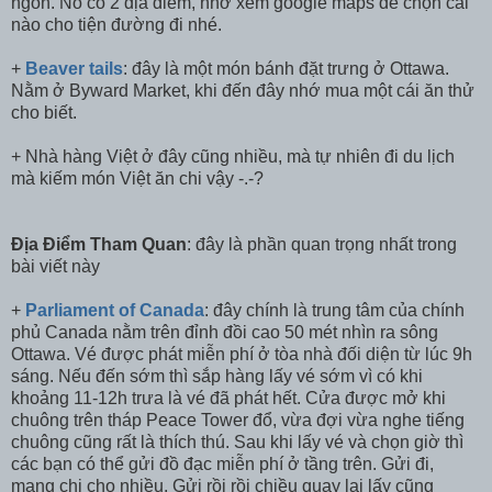
ngon. Nó có 2 địa điểm, nhớ xem google maps để chọn cái
nào cho tiện đường đi nhé.
+
Beaver tails
: đây là một món bánh đặt trưng ở Ottawa.
Nằm ở Byward Market, khi đến đây nhớ mua một cái ăn thử
cho biết.
+ Nhà hàng Việt ở đây cũng nhiều, mà tự nhiên đi du lịch
mà kiếm món Việt ăn chi vậy -.-?
Địa Điểm Tham Quan
: đây là phần quan trọng nhất trong
bài viết này
+
Parliament of Canada
: đây chính là trung tâm của chính
phủ Canada nằm trên đỉnh đồi cao 50 mét nhìn ra sông
Ottawa. Vé được phát miễn phí ở tòa nhà đối diện từ lúc 9h
sáng. Nếu đến sớm thì sắp hàng lấy vé sớm vì có khi
khoảng 11-12h trưa là vé đã phát hết. Cửa được mở khi
chuông trên tháp Peace Tower đổ, vừa đợi vừa nghe tiếng
chuông cũng rất là thích thú. Sau khi lấy vé và chọn giờ thì
các bạn có thể gửi đồ đạc miễn phí ở tầng trên. Gửi đi,
mang chi cho nhiều. Gửi rồi rồi chiều quay lại lấy cũng