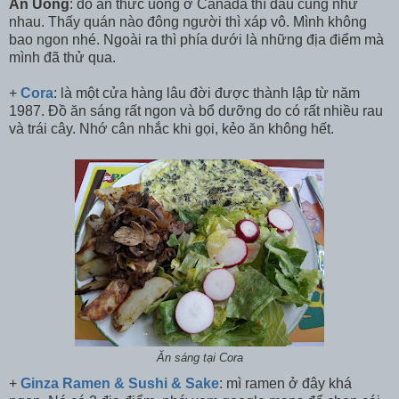
Ăn Uống
: đồ ăn thức uống ở Canada thì đâu cũng như
nhau. Thấy quán nào đông người thì xáp vô. Mình không
bao ngon nhé. Ngoài ra thì phía dưới là những địa điểm mà
mình đã thử qua.
+
Cora
: là một cửa hàng lâu đời được thành lập từ năm
1987. Đồ ăn sáng rất ngon và bổ dưỡng do có rất nhiều rau
và trái cây. Nhớ cân nhắc khi gọi, kẻo ăn không hết.
Ăn sáng tại Cora
+
Ginza Ramen & Sushi & Sake
: mì ramen ở đây khá