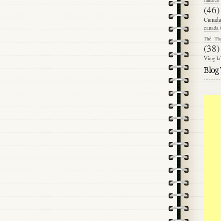
Jamaica
(46)
Canada
canada
Thể Th
(38)
Vùng kí
Blog