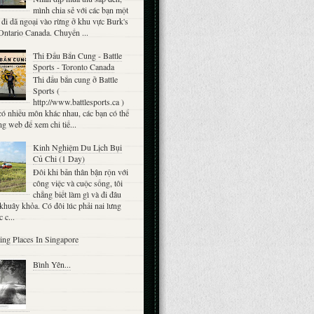
mình chia sẻ với các bạn một
đi dã ngoại vào rừng ở khu vực Burk's
 Ontario Canada. Chuyến ...
Thi Đấu Bắn Cung - Battle
Sports - Toronto Canada
Thi đấu bắn cung ở Battle
Sports (
http://www.battlesports.ca )
ó nhiều môn khác nhau, các bạn có thể
ng web để xem chi tiế...
Kinh Nghiệm Du Lịch Bụi
Củ Chi (1 Day)
Đôi khi bản thân bận rộn với
công việc và cuộc sống, tôi
chẳng biết làm gì và đi đâu
khuây khỏa. Có đôi lúc phải nai lưng
 c...
ting Places In Singapore
Bình Yên...