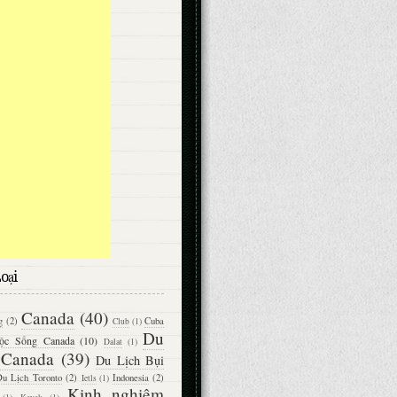
oại
Canada
(40)
g
(2)
Cuba
Club
(1)
Du
ộc Sống Canada
(10)
Dalat
(1)
 Canada
(39)
Du Lịch Bụi
u Lịch Toronto
(2)
Indonesia
(2)
Ietls
(1)
Kinh nghiệm