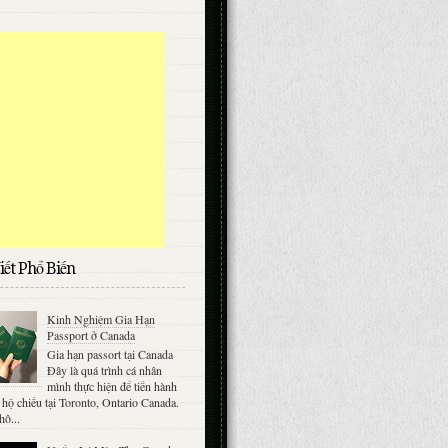
iết Phổ Biến
Kinh Nghiệm Gia Hạn
Passport ở Canada
Gia hạn passort tại Canada
Đây là quá trình cá nhân
mình thực hiện để tiến hành
 hộ chiếu tại Toronto, Ontario Canada.
hô...