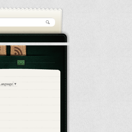
 Language
▼