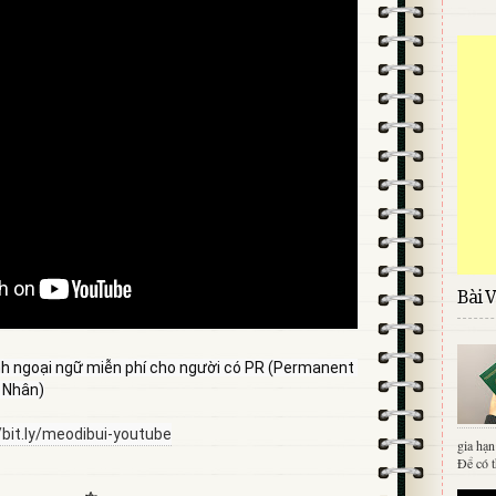
Bài V
nh ngoại ngữ miễn phí cho người có PR (Permanent 
 Nhân)
/bit.ly/meodibui-youtube
gia hạn
Để có t