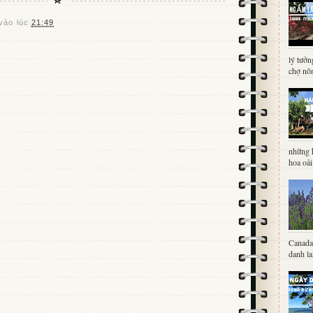
vào lúc
21:49
lý tưởn
chợ nôn
những 
hoa oải
Canada 
danh la