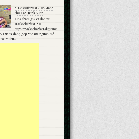
#Hacktoberfest 2019 dành
cho Lập Trình Viên
Link tham gia và đọc về
Hacktoberfest 2019:
https://hacktoberfest.digitaloc
m/ Dự án đóng góp vào mã nguồn mở
/2019 đến...