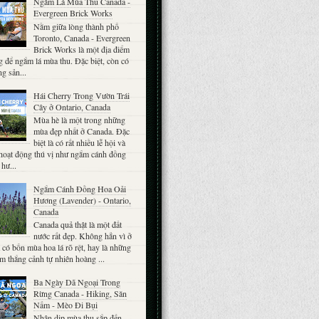
Ngắm Lá Mùa Thu Canada -
Evergreen Brick Works
Nằm giữa lòng thành phố
Toronto, Canada - Evergreen
Brick Works là một địa điểm
g để ngắm lá mùa thu. Đặc biệt, còn có
g sản...
Hái Cherry Trong Vườn Trái
Cây ở Ontario, Canada
Mùa hè là một trong những
mùa đẹp nhất ở Canada. Đặc
biệt là có rất nhiều lễ hội và
hoạt động thú vị như ngắm cánh đồng
 hư...
Ngắm Cánh Đồng Hoa Oải
Hương (Lavender) - Ontario,
Canada
Canada quả thật là một đất
nước rất đẹp. Không hẳn vì ở
có bốn mùa hoa lá rõ rệt, hay là những
m thắng cảnh tự nhiên hoàng ...
Ba Ngày Dã Ngoại Trong
Rừng Canada - Hiking, Săn
Nấm - Mèo Đi Bụi
Nhân dịp mùa thu sắp đến,