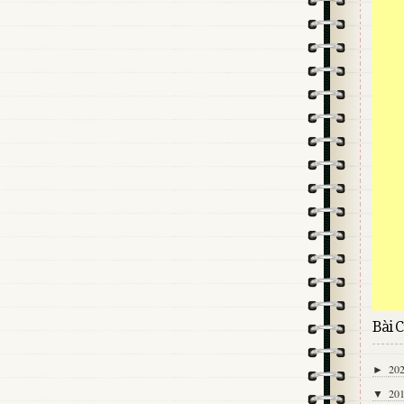
Bài C
20
►
20
▼