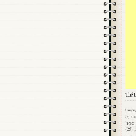
Thể L
Campin
Cu
(3)
học
(25)
D