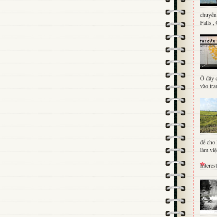
chuyến 
Falls ,
Ở đây c
vào tra
để cho 
làm việc
Interes