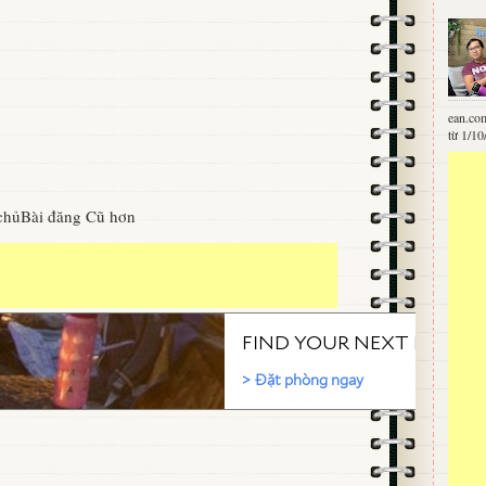
ean.co
từ 1/10
chủ
Bài đăng Cũ hơn