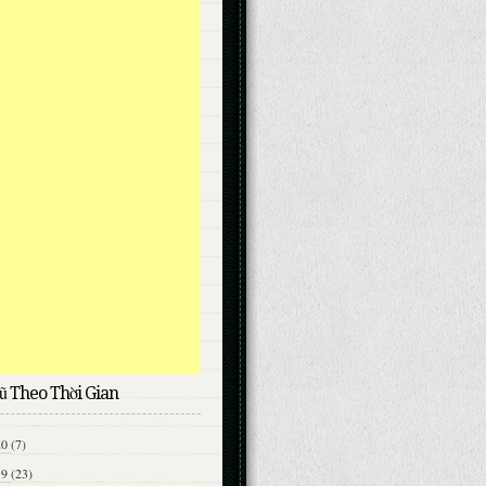
ũ Theo Thời Gian
20
(7)
19
(23)