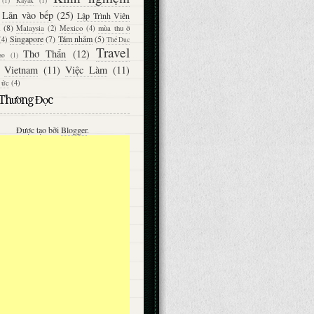
(1)
Kayak
(1)
Lăn vào bếp
(25)
Lập Trình Viên
(8)
Malaysia
(2)
Mexico
(4)
mùa thu ở
Singapore
(7)
Tám nhảm
(5)
(4)
Thể Dục
Travel
Thơ Thẩn
(12)
ao
(1)
Vietnam
(11)
Việc Làm
(11)
 ức
(4)
 Thường Đọc
Được tạo bởi
Blogger
.