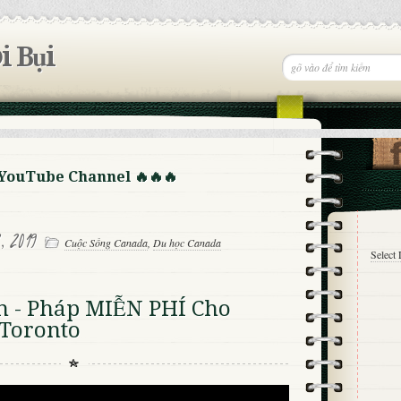
i Bụi
 YouTube Channel 🔥🔥🔥
, 2019
Cuộc Sống Canada
,
Du học Canada
Select
h - Pháp MIỄN PHÍ Cho
 Toronto