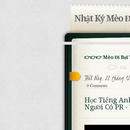
Nhật Ký Mèo Đ
👉👉👉 Mèo Đi Bụi
Thứ Bảy, 28 tháng 12
0 Comments
Học Tiếng An
Người Có PR -