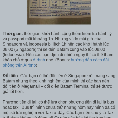
Thời gian:
thời gian khởi hành cộng thêm kiểm tra hành lý
và passport mất khoảng 1h. Nhưng vì do múi giờ của
Singapore và Indonesia bị lệch 1h nên các khởi hành lúc
08:00 (Singapore) thì sẽ đến Batam cũng vào lúc 08:00
(Indonesia). Nếu các bạn định đi nhiều ngày thì có thể tham
khảo chỗ ở qua
Airbnb
nhé. (Bonus:
hướng dẫn cách đặt
phòng trên Airbnb
)
Đổi tiền:
Các bạn có thể đổi tiền ở Singapore rồi mang sang
Batam nhưng theo kinh nghiệm của mình thì các bạn nên
đổi tiền ở Megamall – đối diện Batam Terminal thì sẽ được
giá tốt hơn.
Phương tiện đi lại: có thể lựa chọn phương tiện đi lại là bus
hoặc taxi. Bus thì mình chưa thử nhưng hôm nay mình đã có
một số trải nghiệm với Taxi ở đây. Các bạn nên chú ý là Taxi
ở Batam không có đồng hồ đo nên các bác tài thường hay