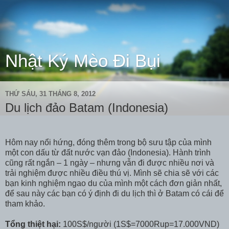
Nhật Ký Mèo Đi Bụi
THỨ SÁU, 31 THÁNG 8, 2012
Du lịch đảo Batam (Indonesia)
Hôm nay nổi hứng, đóng thêm trong bộ sưu tập của mình
một con dấu từ đất nước vạn đảo (Indonesia). Hành trình
cũng rất ngắn – 1 ngày – nhưng vẫn đi được nhiều nơi và
trải nghiệm được nhiều điều thú vị. Mình sẽ chia sẽ với các
bạn kinh nghiệm ngao du của mình một cách đơn giản nhất,
để sau này các bạn có ý định đi du lịch thì ở Batam có cái để
tham khảo.
Tổng thiệt hại:
100S$/người (1S$=7000Rup=17.000VND)