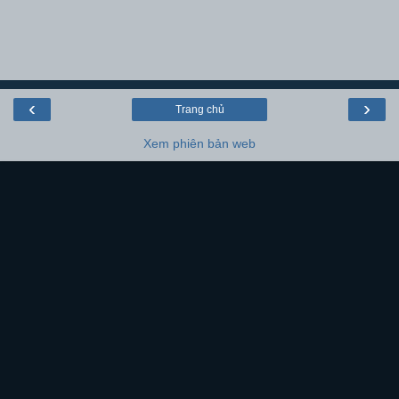
‹
›
Trang chủ
Xem phiên bản web