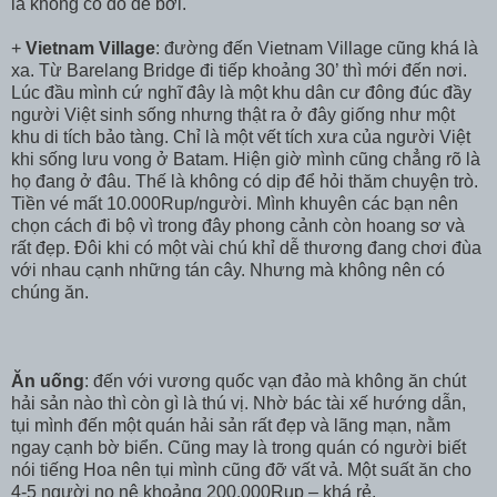
là không có đồ để bơi.
+
Vietnam Village
: đường đến Vietnam Village cũng khá là
xa. Từ Barelang Bridge đi tiếp khoảng 30’ thì mới đến nơi.
Lúc đầu mình cứ nghĩ đây là một khu dân cư đông đúc đầy
người Việt sinh sống nhưng thật ra ở đây giống như một
khu di tích bảo tàng. Chỉ là một vết tích xưa của người Việt
khi sống lưu vong ở Batam. Hiện giờ mình cũng chẳng rõ là
họ đang ở đâu. Thế là không có dịp để hỏi thăm chuyện trò.
Tiền vé mất 10.000Rup/người. Mình khuyên các bạn nên
chọn cách đi bộ vì trong đây phong cảnh còn hoang sơ và
rất đẹp. Đôi khi có một vài chú khỉ dễ thương đang chơi đùa
với nhau cạnh những tán cây. Nhưng mà không nên có
chúng ăn.
Ăn uống
: đến với vương quốc vạn đảo mà không ăn chút
hải sản nào thì còn gì là thú vị. Nhờ bác tài xế hướng dẫn,
tụi mình đến một quán hải sản rất đẹp và lãng mạn, nằm
ngay cạnh bờ biển. Cũng may là trong quán có người biết
nói tiếng Hoa nên tụi mình cũng đỡ vất vả. Một suất ăn cho
4-5 người no nê khoảng 200.000Rup – khá rẻ.