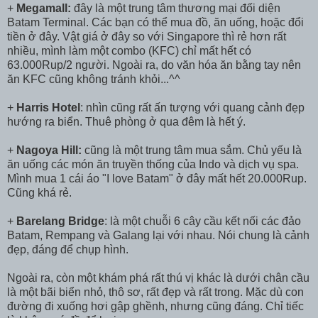
+
Megamall:
đây là một trung tâm thương mại đối diện
Batam Terminal. Các bạn có thể mua đồ, ăn uống, hoặc đổi
tiền ở đây. Vật giá ở đây so với Singapore thì rẻ hơn rất
nhiều, mình làm một combo (KFC) chỉ mất hết có
63.000Rup/2 người. Ngoài ra, do văn hóa ăn bằng tay nên
ăn KFC cũng không tránh khỏi...^^
+
Harris Hotel
: nhìn cũng rất ấn tượng với quang cảnh đẹp
hướng ra biển. Thuê phòng ở qua đêm là hết ý.
+
Nagoya Hill:
cũng là một trung tâm mua sắm. Chủ yếu là
ăn uống các món ăn truyền thống của Indo và dịch vụ spa.
Mình mua 1 cái áo "I love Batam" ở đây mất hết 20.000Rup.
Cũng khá rẻ.
+
Barelang Bridge
: là một chuỗi 6 cây cầu kết nối các đảo
Batam, Rempang và Galang lại với nhau. Nói chung là cảnh
đẹp, đáng để chụp hình.
Ngoài ra, còn một khám phá rất thú vị khác là dưới chân cầu
là một bãi biển nhỏ, thô sơ, rất đẹp và rất trong. Mặc dù con
đường đi xuống hơi gập ghềnh, nhưng cũng đáng. Chỉ tiếc