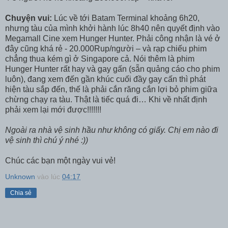
Chuyện vui:
Lúc về tới Batam Terminal khoảng 6h20,
nhưng tàu của mình khởi hành lúc 8h40 nên quyết định vào
Megamall Cine xem Hunger Hunter. Phải công nhận là vé ở
đây cũng khá rẻ - 20.000Rup/người – và rạp chiếu phim
chẳng thua kém gì ở Singapore cả. Nói thêm là phim
Hunger Hunter rất hay và gay gấn (sẵn quảng cáo cho phim
luôn), đang xem đến gần khúc cuối đầy gay cấn thì phát
hiện tàu sắp đến, thế là phải cắn răng cắn lợi bỏ phim giữa
chừng chạy ra tàu. Thật là tiếc quá đi… Khi về nhất định
phải xem lại mới được!!!!!!!
Ngoài ra nhà vệ sinh hầu như không có giấy. Chị em nào đi
vệ sinh thì chú ý nhé :))
Chúc các bạn một ngày vui vẻ!
Unknown
vào lúc
04:17
Chia sẻ