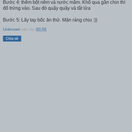
Bước 4: thêm bột nêm và nước mắm. Khổ qua gần chin thì
đổ trứng vào. Sau đó quậy quậy và tắt lửa
Bước 5: Lấy tay bốc ăn thử. Mặn ráng chịu :))
Unknown
vào lúc
00:55
Chia sẻ