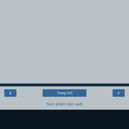
‹
›
Trang chủ
Xem phiên bản web