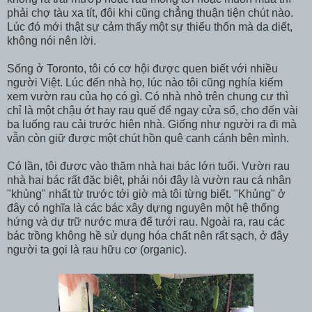
phải chợ tàu xa tít, đôi khi cũng chẳng thuận tiện chút nào.
Lúc đó mới thật sự cảm thấy một sự thiếu thốn mà da diết,
không nói nên lời.
Sống ở Toronto, tôi có cơ hội được quen biết với nhiều
người Việt. Lúc đến nhà họ, lúc nào tôi cũng nghía kiếm
xem vườn rau của họ có gì. Có nhà nhỏ trên chung cư thì
chỉ là một chậu ớt hay rau quế để ngay cửa sổ, cho đến vài
ba luống rau cải trước hiên nhà. Giống như người ra đi mà
vẫn còn giữ được một chút hồn quê canh cánh bên mình.
Có lần, tôi được vào thăm nhà hai bác lớn tuổi. Vườn rau
nhà hai bác rất đặc biệt, phải nói đây là vườn rau cá nhân
"khủng" nhất từ trước tới giờ mà tôi từng biết. "Khủng" ở
đây có nghĩa là các bác xây dựng nguyên một hệ thống
hứng và dự trữ nước mưa để tưới rau. Ngoài ra, rau các
bác trồng không hề sử dụng hóa chất nên rất sạch, ở đây
người ta gọi là rau hữu cơ (organic).