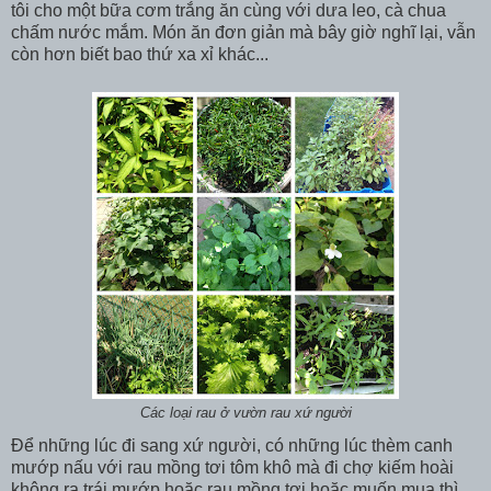
tôi cho một bữa cơm trắng ăn cùng với dưa leo, cà chua
chấm nước mắm. Món ăn đơn giản mà bây giờ nghĩ lại, vẫn
còn hơn biết bao thứ xa xỉ khác...
Các loại rau ở vườn rau xứ người
Để những lúc đi sang xứ người, có những lúc thèm canh
mướp nấu với rau mồng tơi tôm khô mà đi chợ kiếm hoài
không ra trái mướp hoặc rau mồng tơi hoặc muốn mua thì