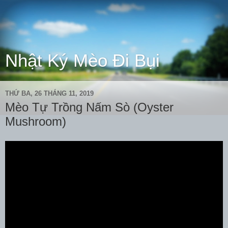
Nhật Ký Mèo Đi Bụi
THỨ BA, 26 THÁNG 11, 2019
Mèo Tự Trồng Nấm Sò (Oyster
Mushroom)