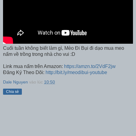
Cuối tuần không biết làm gì, Mèo Đi Bụi đi dạo mua meo
nấm về trồng trong nhà cho vui :D
Link mua nấm trên Amazon:
https://amzn.to/2VdF2jw
Đăng Ký Theo Dõi:
http://bit.ly/meodibui-youtube
Dale Nguyen
vào lúc
10:50
Chia sẻ