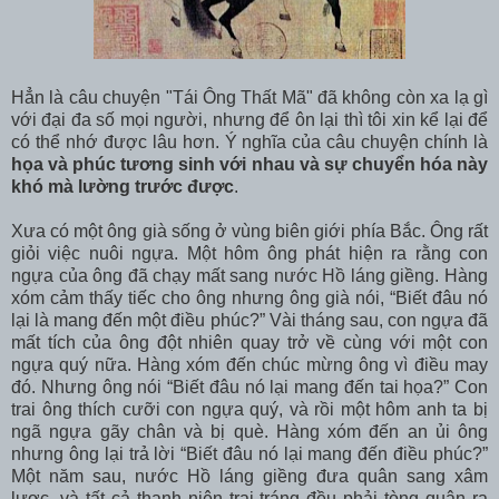
Hẳn là câu chuyện "Tái Ông Thất Mã" đã không còn xa lạ gì
với đại đa số mọi người, nhưng để ôn lại thì tôi xin kể lại để
có thể nhớ được lâu hơn. Ý nghĩa của câu chuyện chính là
họa và phúc tương sinh với nhau và sự chuyển hóa này
khó mà lường trước được
.
Xưa có một ông già sống ở vùng biên giới phía Bắc. Ông rất
giỏi việc nuôi ngựa. Một hôm ông phát hiện ra rằng con
ngựa của ông đã chạy mất sang nước Hồ láng giềng. Hàng
xóm cảm thấy tiếc cho ông nhưng ông già nói, “Biết đâu nó
lại là mang đến một điều phúc?” Vài tháng sau, con ngựa đã
mất tích của ông đột nhiên quay trở về cùng với một con
ngựa quý nữa. Hàng xóm đến chúc mừng ông vì điều may
đó. Nhưng ông nói “Biết đâu nó lại mang đến tai họa?” Con
trai ông thích cưỡi con ngựa quý, và rồi một hôm anh ta bị
ngã ngựa gãy chân và bị què. Hàng xóm đến an ủi ông
nhưng ông lại trả lời “Biết đâu nó lại mang đến điều phúc?”
Một năm sau, nước Hồ láng giềng đưa quân sang xâm
lược, và tất cả thanh niên trai tráng đều phải tòng quân ra