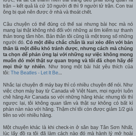
trận – kết quả là cứ 10 người đi thì 9 người tử trận. Con trai
ông bị què nên được ở nhà và thoát chết.
Câu chuyện có thể đúng có thể sai nhưng bài học mà nó
mang lại thật không nhỏ đối với những ai tìm kiếm sự thanh
thản trong tâm hồn. Bản thân tôi cũng là một trong số những
người đó.
Có một điều chắc chắn là xui xẻo đến với bản
thân là một điều khó tránh được, nhưng cách mà chúng
ta chọn để phản ứng lại với những sự việc không mong
muốn đó mới thật sự quan trọng và tôi đã chọn hãy để
mọi thứ tự nhiên
. Như trong một bài hát yêu thích của
tôi:
The Beatles - Let It Be
...
Nhắc lại chuyện đi máy bay thì có nhiều chuyện để nói. Như
việc chọn máy bay từ Canada về Việt Nam, mọi người luôn
chê hãng Air Canada so với những hãng khác nhưng tôi thì
ngược lại, tôi không quan tâm và thật sự không có bất kì
phàn nàn nào với hãng. Thậm chí tôi còn được giảm 1/2 giá
tiền so với nhiều hãng.
Một chuyện khác là khi check-in ở sân bay Tân Sơn Nhất,
lúc lấy đồ ra tôi đã làm cách nào đó mà hành lý mở hoài