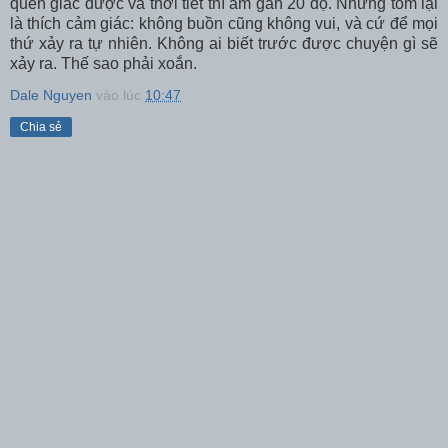
quen giấc được và thời tiết thì âm gần 20 độ. Nhưng tóm lại
là thích cảm giác: không buồn cũng không vui, và cứ để mọi
thứ xảy ra tự nhiên. Không ai biết trước được chuyện gì sẽ
xảy ra. Thế sao phải xoắn.
Dale Nguyen
vào lúc
10:47
Chia sẻ