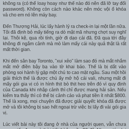
không ra (có thể loay hoay như thế nào đó nên đã lỡ tay đổi
password). Không còn cách nào khác nên móc vội ổ khóa
và cho em nó lên máy bay.
Đến Thượng Hải, lúc lấy hành lý ra check-in lại một lần nữa.
Tôi đã định bỏ mấy tiếng ra dò mật mã nhưng chợt suy nghĩ
lại. Thôi kệ, qua rồi tính, giờ đi dạo cái đã. Đã qua tới đây
không đi ngắm cảnh mà mò làm mấy cái này quả thật là rất
mất thời gian.
Khi đến sân bay Toronto, "xui xẻo" làm sao đó mà mắt nhắm
mắt mở điền bậy bạ vào tờ khai báo. Thế là bị dắt vào
phòng soi hành lý gặp một chú to cao mặt ngầu. Sau một hồi
giải thích thế là được chú ấy mở hộ cái vali, nhưng mất đi
mấy gói gia vị có in hình thịt bò thịt heo trên đó vì quy định
của Canada khi nhập cảnh thì chỉ được mang hải sản. Nếu
kiểm tra thấy thì có thể bị cảnh cáo và phạt tiền ít nhất $800.
Thế là xong, mọi chuyện đã được giải quyết: khóa đã được
mở và tôi không bị sao hết ngoại trừ việc bị lấy đi vài gói gia
vị.
Lúc viết bài này tôi đang ở nhà của người quen, vẫn chưa