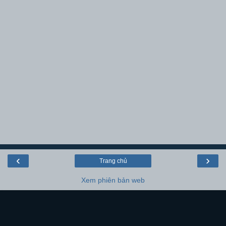
‹
›
Trang chủ
Xem phiên bản web