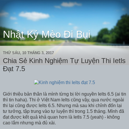
Nhật Ký Mèo Đi Bụi
THỨ SÁU, 10 THÁNG 3, 2017
Chia Sẻ Kinh Nghiệm Tự Luyện Thi Ietls
Đạt 7.5
Giới thiệu bản thân là mình từng bị lời nguyền Ielts 6.5 (ai tin
thì tin haha). Thi ở Việt Nam Ielts cũng vậy, qua nước ngoài
thi lại cũng được Ielts 6.5. Nhưng mà sau khi chỉnh đốn lại
tư tưởng, tập trung vào tự luyện thì trong 1.5 tháng. Mình đã
đạt được kết quả khả quan hơn là Ietls 7.5 (yeah) - không
cao lắm nhưng mà đủ xài.