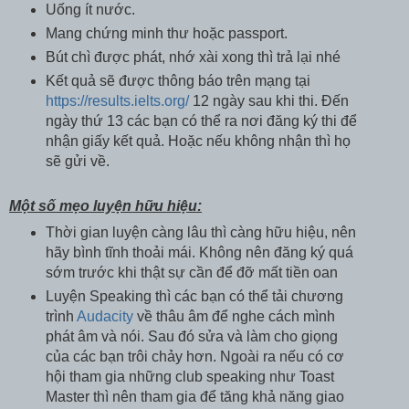
Uống ít nước.
Mang chứng minh thư hoặc passport.
Bút chì được phát, nhớ xài xong thì trả lại nhé
Kết quả sẽ được thông báo trên mạng tại
https://results.ielts.org/
12 ngày sau khi thi. Đến
ngày thứ 13 các bạn có thể ra nơi đăng ký thi để
nhận giấy kết quả. Hoặc nếu không nhận thì họ
sẽ gửi về.
Một số mẹo luyện hữu hiệu:
Thời gian luyện càng lâu thì càng hữu hiệu, nên
hãy bình tĩnh thoải mái. Không nên đăng ký quá
sớm trước khi thật sự cần để đỡ mất tiền oan
Luyện Speaking thì các bạn có thể tải chương
trình
Audacity
về thâu âm để nghe cách mình
phát âm và nói. Sau đó sửa và làm cho giọng
của các bạn trôi chảy hơn. Ngoài ra nếu có cơ
hội tham gia những club speaking như Toast
Master thì nên tham gia để tăng khả năng giao