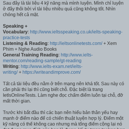
Sau đây là tài liệu 4 kỹ năng mà mình luyện. Mình chỉ luyện
ở đây thôi bởi vì tài liệu nhiều quá cũng không tốt. Nhìn
chóng hết cả mặt.
Speaking +
Vocabulary
:
http://www.ieltsspeaking.co.uk/ielts-speaking-
practice-tests
Listening & Reading
:
http://ieltsonlinetests.com/
+ Xem
Phim + Nghe Audio Books
General Training Reading
:
http://www.ielts-
mentor.com/reading-sample/gt-reading
Writing
:
http://www.ielts-exam.net/ielts-
writing/
+
https://writeandimprove.com/
Tất cả tài liệu đều nằm ở trên mạng nên khá tốt. Sau này có
cần phải thi lại thì cũng biết chỗ. Đặc biệt là trang
IetlsOnlineTests. Làm nghe đọc chấm điểm luôn tại chỗ, đỡ
mất thời gian.
Trước khi bắt đầu thì các bạn nên hiểu bản thân yếu hay
mạnh ở điểm nào để có chiến thuật luyện hợp lý. Điểm một
kỹ năng có thể không cao nhưng mà tổng điểm cộng lại nó