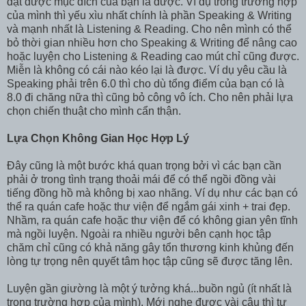
đạt được mục đích của bạn là được. Ví dụ trong trường hợp
của mình thì yếu xìu nhất chính là phần Speaking & Writing
và mạnh nhất là Listening & Reading. Cho nên mình có thể
bỏ thời gian nhiều hơn cho Speaking & Writing để nâng cao
hoặc luyện cho Listening & Reading cao mút chỉ cũng được.
Miễn là không có cái nào kéo lại là được. Ví dụ yêu cầu là
Speaking phải trên 6.0 thì cho dù tổng điểm của bạn có là
8.0 đi chăng nữa thì cũng bỏ công vô ích. Cho nên phải lựa
chọn chiến thuật cho mình cẩn thận.
Lựa Chọn Không Gian Học Hợp Lý
Đây cũng là một bước khá quan trọng bởi vì các bạn cần
phải ở trong tình trạng thoải mái để có thể ngồi đồng vài
tiếng đồng hồ mà không bị xao nhãng. Ví dụ như các bạn có
thể ra quán cafe hoặc thư viện để ngắm gái xinh + trai đẹp.
Nhầm, ra quán cafe hoặc thư viện để có không gian yên tĩnh
mà ngồi luyện. Ngoài ra nhiều người bên cạnh học tập
chăm chỉ cũng có khả năng gây tổn thương kinh khủng đến
lòng tự trọng nên quyết tâm học tập cũng sẽ được tăng lên.
Luyện gần giường là một ý tưởng khá...buồn ngủ (ít nhất là
trong trường hợp của mình). Mới nghe được vài câu thì tự