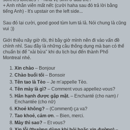
+ Anh nhân viên mất nết: (cười haha sau đó trả lời bằng
tiếng Anh) - It's upstair on the left side...
Sau đó lại cười, good good tùm lum tá lả. Nói chung là cũng
vui :))
Giới thiệu nãy giờ rồi, thì bây giờ mình nên đi vào vấn đề
chính nhỉ. Sau đây là những câu thông dụng mà bạn có thể
chuẩn bị để "xài bừa" khi du lịch bụi đến thành Phố
Montreal nhé.
Xin chào
– Bonjour
Chào buổi tối
– Bonsoir
Tên tao là Tèo
– Je m’appelle Tèo.
Tên mày là gì?
– Comment vous appellez-vous?
Hân hạnh được gặp mặt.
– Enchanté (cho nam) /
Enchantée (cho nữ)
Khoẻ không?
– (Comment) ça va?
Tao khoẻ, cảm ơn
. – Bien, merci.
Mày thì sao?
– Et vous?
Xin lỗi (thường dùng khi hỏi hoặc xin đường)
–