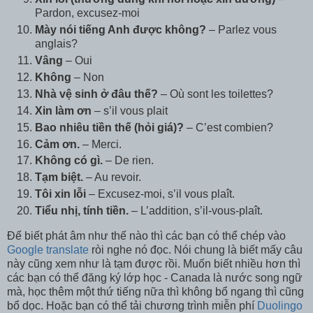
Pardon, excusez-moi
Mày nói tiếng Anh được không?
– Parlez vous
anglais?
Vâng
– Oui
Không
– Non
Nhà vệ sinh ở đâu thế?
– Où sont les toilettes?
Xin làm ơn
– s’il vous plait
Bao nhiêu tiền thế (hỏi giá)?
– C’est combien?
Cảm ơn.
– Merci.
Không có gì.
– De rien.
Tạm biệt.
– Au revoir.
Tôi xin lỗi
– Excusez-moi, s’il vous plaît.
Tiểu nhị, tính tiền.
– L’addition, s’il-vous-plaît.
Để biết phát âm như thế nào thì các bạn có thể chép vào
Google translate
ròi nghe nó đọc. Nói chung là biết mấy câu
này cũng xem như là tạm được rồi. Muốn biết nhiều hơn thì
các bạn có thể đăng ký lớp học - Canada là nước song ngữ
mà, học thêm một thứ tiếng nữa thì không bổ ngang thì cũng
bổ dọc. Hoặc bạn có thể tải chương trình miễn phí
Duolingo