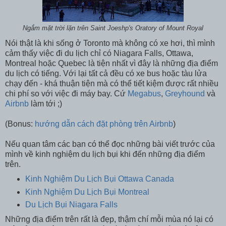
Ngắm mặt trời lặn trên Saint Joeshp's Oratory of Mount Royal
Nói thật là khi sống ở Toronto mà không có xe hơi, thì mình
cảm thấy việc đi du lịch chỉ có Niagara Falls, Ottawa,
Montreal hoặc Quebec là tiện nhất vì đây là những địa điểm
du lịch có tiếng. Với lại tất cả đều có xe bus hoặc tàu lửa
chạy đến - khá thuận tiện mà có thể tiết kiệm được rất nhiều
chi phí so với việc đi máy bay. Cứ
Megabus
,
Greyhound
và
Airbnb
làm tới ;)
(Bonus:
hướng dẫn cách đặt phòng trên Airbnb
)
Nếu quan tâm các bạn có thể đọc những bài viết trước của
mình về kinh nghiệm du lịch bụi khi đến những địa điểm
trên.
Kinh Nghiệm Du Lịch Bụi Ottawa Canada
Kinh Nghiệm Du Lịch Bụi Montreal
Du Lịch Bụi Niagara Falls
Những địa điểm trên rất là đẹp, thậm chí mỗi mùa nó lại có