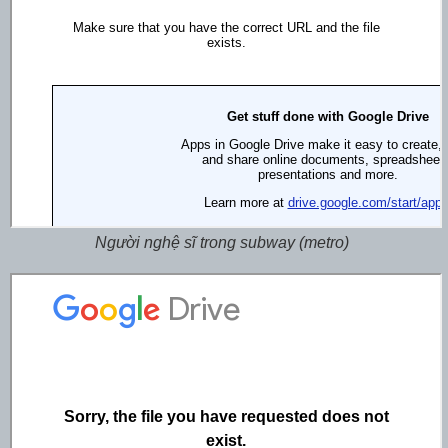
Người nghệ sĩ trong subway (metro)