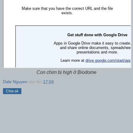
Con chim bị high ở Biodome
Dale Nguyen
vào lúc
17:04
Chia sẻ