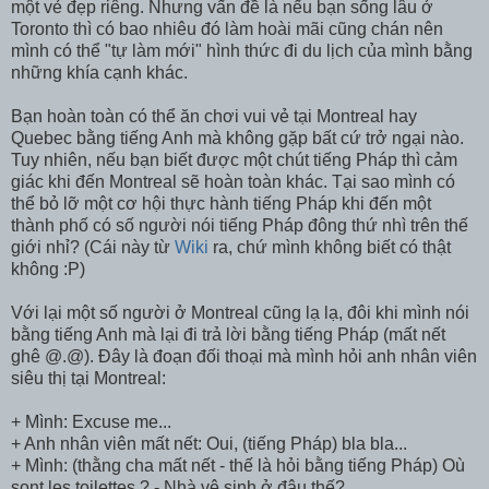
một vẻ đẹp riêng. Nhưng vấn đề là nếu bạn sống lâu ở
Toronto thì có bao nhiêu đó làm hoài mãi cũng chán nên
mình có thể "tự làm mới" hình thức đi du lịch của mình bằng
những khía cạnh khác.
Bạn hoàn toàn có thể ăn chơi vui vẻ tại Montreal hay
Quebec bằng tiếng Anh mà không gặp bất cứ trở ngại nào.
Tuy nhiên, nếu bạn biết được một chút tiếng Pháp thì cảm
giác khi đến Montreal sẽ hoàn toàn khác. Tại sao mình có
thể bỏ lỡ một cơ hội thực hành tiếng Pháp khi đến một
thành phố có số người nói tiếng Pháp đông thứ nhì trên thế
giới nhỉ? (Cái này từ
Wiki
ra, chứ mình không biết có thật
không :P)
Với lại một số người ở Montreal cũng lạ lạ, đôi khi mình nói
bằng tiếng Anh mà lại đi trả lời bằng tiếng Pháp (mất nết
ghê @.@). Đây là đoạn đối thoại mà mình hỏi anh nhân viên
siêu thị tại Montreal:
+ Mình: Excuse me...
+ Anh nhân viên mất nết: Oui, (tiếng Pháp) bla bla...
+ Mình: (thằng cha mất nết - thế là hỏi bằng tiếng Pháp) Où
sont les toilettes ? - Nhà vệ sinh ở đâu thế?