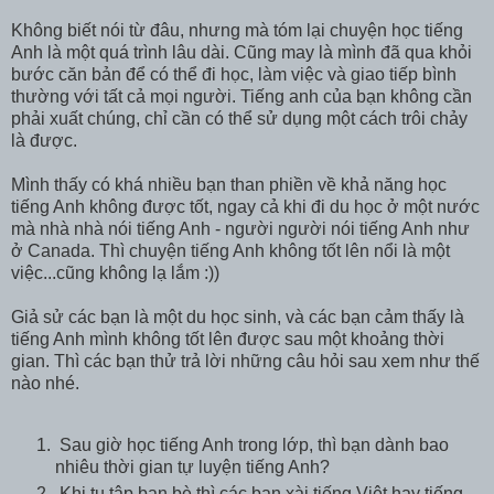
Không biết nói từ đâu, nhưng mà tóm lại chuyện học tiếng
Anh là một quá trình lâu dài. Cũng may là mình đã qua khỏi
bước căn bản để có thể đi học, làm việc và giao tiếp bình
thường với tất cả mọi người. Tiếng anh của bạn không cần
phải xuất chúng, chỉ cần có thể sử dụng một cách trôi chảy
là được.
Mình thấy có khá nhiều bạn than phiền về khả năng học
tiếng Anh không được tốt, ngay cả khi đi du học ở một nước
mà nhà nhà nói tiếng Anh - người người nói tiếng Anh như
ở Canada. Thì chuyện tiếng Anh không tốt lên nổi là một
việc...cũng không lạ lắm :))
Giả sử các bạn là một du học sinh, và các bạn cảm thấy là
tiếng Anh mình không tốt lên được sau một khoảng thời
gian. Thì các bạn thử trả lời những câu hỏi sau xem như thế
nào nhé.
Sau giờ học tiếng Anh trong lớp, thì bạn dành bao
nhiêu thời gian tự luyện tiếng Anh?
Khi tụ tập bạn bè thì các bạn xài tiếng Việt hay tiếng