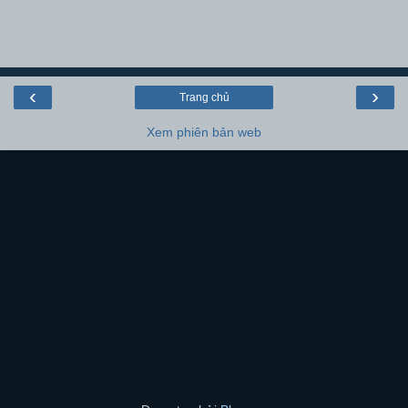
‹
›
Trang chủ
Xem phiên bản web