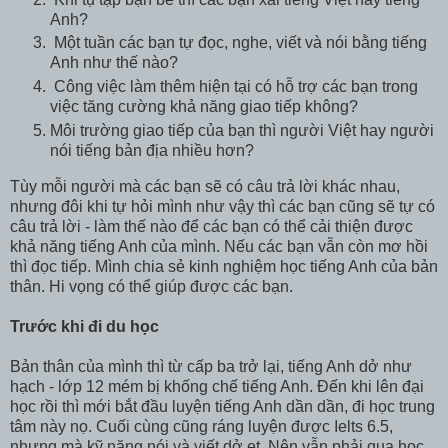
Anh?
Một tuần các bạn tự đọc, nghe, viết và nói bằng tiếng
Anh như thế nào?
Công việc làm thêm hiện tại có hỗ trợ các bạn trong
việc tăng cường khả năng giao tiếp không?
Môi trường giao tiếp của bạn thì người Việt hay người
nói tiếng bản địa nhiều hơn?
Tùy mỗi người mà các bạn sẽ có câu trả lời khác nhau,
nhưng đôi khi tự hỏi mình như vậy thì các bạn cũng sẽ tự có
câu trả lời - làm thế nào để các bạn có thể cải thiện được
khả năng tiếng Anh của mình. Nếu các bạn vẫn còn mơ hồi
thì đọc tiếp. Mình chia sẻ kinh nghiệm học tiếng Anh của bản
thân. Hi vọng có thể giúp được các bạn.
Trước khi đi du học
Bản thân của mình thì từ cấp ba trở lại, tiếng Anh dở như
hạch - lớp 12 mém bị khống chế tiếng Anh. Đến khi lên đại
học rồi thì mới bắt đầu luyện tiếng Anh dần dần, đi học trung
tâm này nọ. Cuối cùng cũng ráng luyện được Ielts 6.5,
nhưng mà kỹ năng nói và viết dở ẹt. Nên vẫn phải qua học