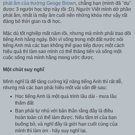
phát âm của trường Geoge Brown
, chẳng hạn (mình đã "dụ"
được 3 người học lớp này rồi :D). Người Việt mình dở phần
phát âm, nhất là mấy âm cuối nên những khóa như vậy rất
đáng bỏ thời gian ra đi học.
Mặc dù tốt nghiệp mất năm rồi, nhưng mà mình phải trao dồi
tiếng Anh hằng ngày. Bởi vì sống trong một đất nước nói
tiếng Anh mà các bạn không thể giao tiếp được một cách
hiệu quả thì làm sao mình có thể thăng tiến và sống một
cuộc sống mà mình hằng mong ước được.
Một chút suy nghĩ
Mình nghĩ là để tăng cường kỹ năng tiếng Anh thì rất dễ,
nhưng mà các bạn phải hiểu một vài vấn đề sau:
Học tiếng Anh là một quá trình lâu dài - mưa lâu
thấm đất
Bạn phải tự nhủ với bản thân rằng đây là điều
hoàn toàn có thể làm được. Nếu tâm trí của bạn
buông bỏ, và nghĩ đây là giới hạn cuối cùng của
mình thì làm ơn - hãy suy nghĩ lại.