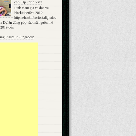
cho Lập Trình Viên
Link tham gia và đọc về
Hacktoberfest 2019:
https://hacktoberfest.digitaloc
m/ Dự án đóng góp vào mã nguồn mở
/2019 đến...
ting Places In Singapore