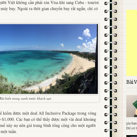
gười Việt không cần phải xin Visa khi sang Cuba - tourist
 máy bay. Ngoài ra thời gian chuyến bay rất ngắn, chỉ có
Bài V
Bãi biển trong xanh trước khách sạn
ể kiếm được một deal All Inclusive Package trong vòng
-$1,000. Các bạn có thể thấy được một vài deal khoảng
gia hạn
huế này nọ nên giá trung bình tổng cộng cho một người
Để có t
 một tuần.