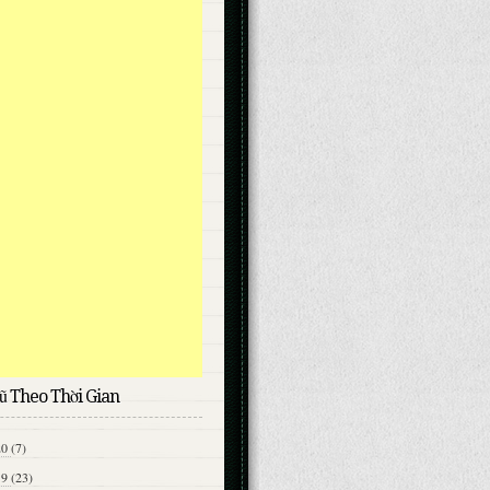
ũ Theo Thời Gian
20
(7)
19
(23)