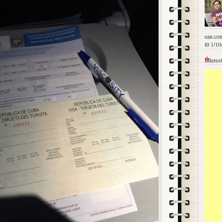
ean.co
từ 1/10
Interes