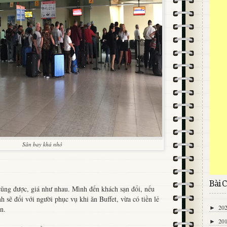
Sân bay khá nhỏ
Bài C
 cũng được, giá như nhau. Mình đến khách sạn đổi, nếu
h sẽ đổi với người phục vụ khi ăn Buffet, vừa có tiền lẻ
20
n.
►
20
►