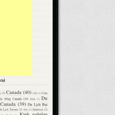
oại
Canada
(40)
g
(2)
Cuba
Club
(1)
Du
ộc Sống Canada
(10)
Dalat
(1)
 Canada
(39)
Du Lịch Bụi
u Lịch Toronto
(2)
Indonesia
(2)
Ietls
(1)
Kinh nghiệm