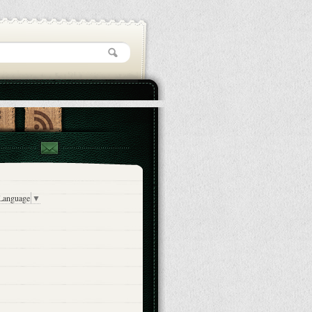
 Language
▼