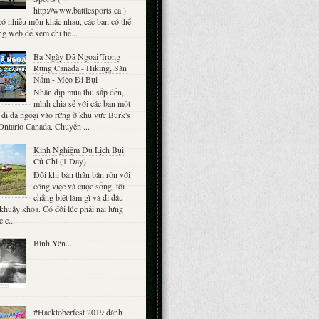
http://www.battlesports.ca )
ó nhiều môn khác nhau, các bạn có thể
ng web để xem chi tiế...
Ba Ngày Dã Ngoại Trong
Rừng Canada - Hiking, Săn
Nấm - Mèo Đi Bụi
Nhân dịp mùa thu sắp đến,
mình chia sẻ với các bạn một
đi dã ngoại vào rừng ở khu vực Burk's
 Ontario Canada. Chuyến ...
Kinh Nghiệm Du Lịch Bụi
Củ Chi (1 Day)
Đôi khi bản thân bận rộn với
công việc và cuộc sống, tôi
chẳng biết làm gì và đi đâu
khuây khỏa. Có đôi lúc phải nai lưng
 c...
Bình Yên...
#Hacktoberfest 2019 dành