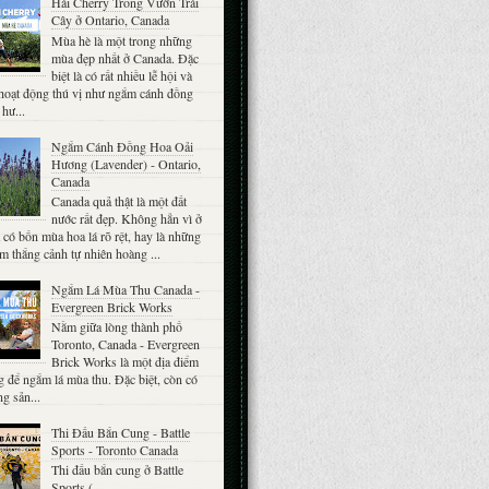
Hái Cherry Trong Vườn Trái
Cây ở Ontario, Canada
Mùa hè là một trong những
mùa đẹp nhất ở Canada. Đặc
biệt là có rất nhiều lễ hội và
hoạt động thú vị như ngắm cánh đồng
 hư...
Ngắm Cánh Đồng Hoa Oải
Hương (Lavender) - Ontario,
Canada
Canada quả thật là một đất
nước rất đẹp. Không hẳn vì ở
có bốn mùa hoa lá rõ rệt, hay là những
m thắng cảnh tự nhiên hoàng ...
Ngắm Lá Mùa Thu Canada -
Evergreen Brick Works
Nằm giữa lòng thành phố
Toronto, Canada - Evergreen
Brick Works là một địa điểm
g để ngắm lá mùa thu. Đặc biệt, còn có
g sản...
Thi Đấu Bắn Cung - Battle
Sports - Toronto Canada
Thi đấu bắn cung ở Battle
Sports (