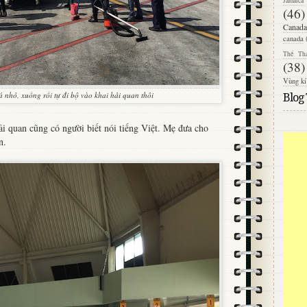
Jamaica
(46)
Canada
canada
Thể Th
(38)
Vùng kí
 nhỏ, xuống rồi tự đi bộ vào khai hải quan thôi
Blog
ải quan cũng có người biết nói tiếng Việt. Mẹ đưa cho
n.