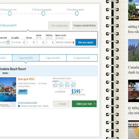
những 
hoa oải
Canada 
danh la
lý tưởn
chợ nôn