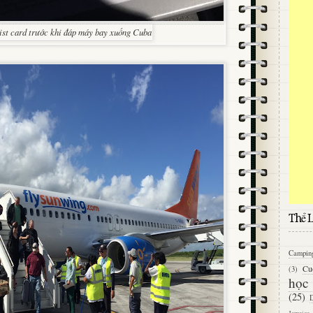
ist card trước khi đáp máy bay xuống Cuba
Thể L
Campin
Cu
(3)
học
(25)
D