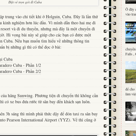
Đặt vé trọn gói đi Cuba
Ở đây c
vào tra
ập trung vào chi tiết khi ở
Holguin, Cuba
. Đây là lần thứ
u kinh nghiệm hơn lúc đầu. Vì mình dẫn theo hai mẹ đi
 resort và đi du thuyền, nhưng mà đây là một chuyến đi
giờ. Hi vọng bài này sẽ giúp cho các bạn có được một
ến Cuba. Nếu bạn muốn tìm hiểu về những thông tin
ẩn bị những gì thì có thể đọc ở bài:
chuyến 
Falls ,
ụi Cuba
radero Cuba - Phần 1/2
radero Cuba - Phần 2/2
để cho 
làm việc
e của hãng
Sunwing
. Phương tiện di chuyển thì không cần
 thì có xe bus đưa rước từ sân bay đến khách sạn luôn.
ên 3h sáng thì mình phải thức dậy để đón taxi ra sân bay
onto Pearson International Airport (YYZ). Về thì cũng ở