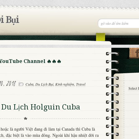
i Bụi
 YouTube Channel 🔥🔥🔥
0, 2018
Cuba
,
Du Lịch Bụi
,
Kinh nghiệm
,
Travel
Select
Du Lịch Holguin Cuba
 hoặc là người Việt đang đi làm tại Canada thì Cuba là
ịch, đặc biệt là vào mùa đông. Ngoài khí hậu nhiệt đới ra