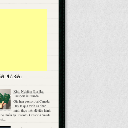
iết Phổ Biến
Kinh Nghiệm Gia Hạn
Passport ở Canada
Gia hạn passort tại Canada
Đây là quá trình cá nhân
mình thực hiện để tiến hành
 hộ chiếu tại Toronto, Ontario Canada.
hô...