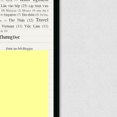
(1)
Kayak
(1)
Lăn vào bếp
(25)
Lập Trình Viên
(8)
Malaysia
(2)
Mexico
(4)
mùa thu ở
Singapore
(7)
Tám nhảm
(5)
(4)
Thể Dục
Travel
Thơ Thẩn
(12)
ao
(1)
Vietnam
(11)
Việc Làm
(11)
 ức
(4)
 Thường Đọc
Được tạo bởi
Blogger
.