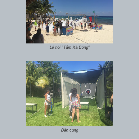
Lễ hội "Tắm Xà Bông"
Bắn cung