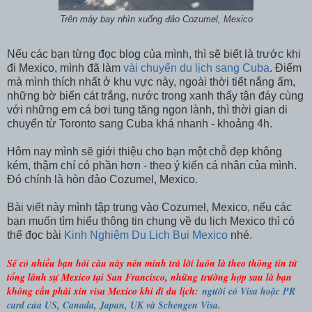
Trên máy bay nhìn xuống đảo Cozumel, Mexico
Nếu các bạn từng đọc blog của mình, thì sẽ biết là trước khi
đi Mexico, mình đã làm
vài chuyến du lịch sang Cuba
. Điểm
mà mình thích nhất ở khu vực này, ngoài thời tiết nắng ấm,
những bờ biển cát trắng, nước trong xanh thấy tận đáy cùng
với những em cá bơi tung tăng ngon lành, thì thời gian di
chuyển từ Toronto sang Cuba khá nhanh - khoảng 4h.
Hôm nay mình sẽ giới thiệu cho bạn một chỗ đẹp không
kém, thậm chí có phần hơn - theo ý kiến cá nhân của mình.
Đó chính là hòn đảo Cozumel, Mexico.
Bài viết này mình tập trung vào Cozumel, Mexico, nếu các
bạn muốn tìm hiểu thông tin chung về du lịch Mexico thì có
thể đọc bài
Kinh Nghiệm Du Lịch Bụi Mexico
nhé.
Sẽ có nhiều bạn hỏi câu này nên mình trả lời luôn là theo t
hông tin từ
tổng lãnh sự Mexico tại San Francisco, những
trường hợp sau là bạn
không cần phải xin visa Mexico khi đi du lịch:
người có Visa hoặc PR
card của US, Canada, Japan, UK và Schengen Visa.