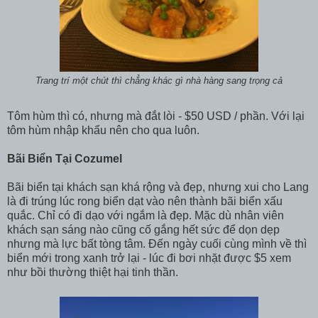
Trang trí một chút thì chẳng khác gì nhà hàng sang trọng cả
Tôm hùm thì có, nhưng mà đắt lòi - $50 USD / phần. Với lại
tôm hùm nhập khẩu nên cho qua luôn.
Bãi Biển Tại Cozumel
Bãi biển tại khách sạn khá rộng và đẹp, nhưng xui cho Lang
là đi trúng lúc rong biển dạt vào nên thành bãi biển xấu
quắc. Chỉ có đi dạo với ngắm là đẹp. Mặc dù nhân viên
khách sạn sáng nào cũng cố gắng hết sức để dọn dẹp
nhưng mà lực bất tòng tâm. Đến ngày cuối cùng mình về thì
biển mới trong xanh trở lại - lúc đi bơi nhặt được $5 xem
như bồi thường thiệt hại tinh thần.