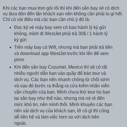
Khi các bạn mua trọn gói rồi thì khi đến sân bay sẽ có dịch
vụ đưa đón đến tận khách sạn nên không cần phải lo gì hết.
Chỉ có vài điều mà các bạn cần chú ý đó là:
Đọc kỹ vé máy bay xem có bao hành lý ký gửi
không, mình đi WestJet phải trả 30$ / 1 hành lý
ký gửi
Trên máy bay có Wifi, nhưng mà bạn phải trả tiền
và download app WestJet trước khi lên để xem
phim
Khi đến sân bay Cozumel, Mexico thì sẽ có rất
nhiều người dẫn bạn vào quầy để bán tour và
dịch vụ. Các bạn nên nhanh chóng từ chối sớm
và sau đó bước ra thẳng ra cửa kiếm nhân viên
vận chuyển của bạn. Mình chưa thử tour họ bạn
tại sân bay như thế nào, nhưng mà nó rẻ đến
mức khó tin, nên mình thôi. Mình khuyên các bạn
nên xài dịch vụ của khách sạn, lỡ có gì thì cũng
dễ liên hệ và làm việc hơn so với dịch bên
ngoài.