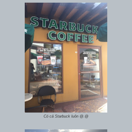
Có cả Starbuck luôn @.@