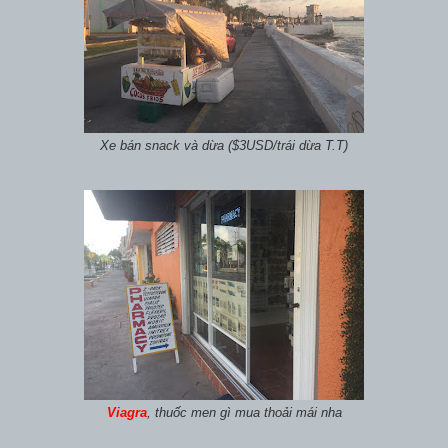
Xe bán snack và dừa ($3USD/trái dừa T.T)
Viagra
, thuốc men gì mua thoải mái nha