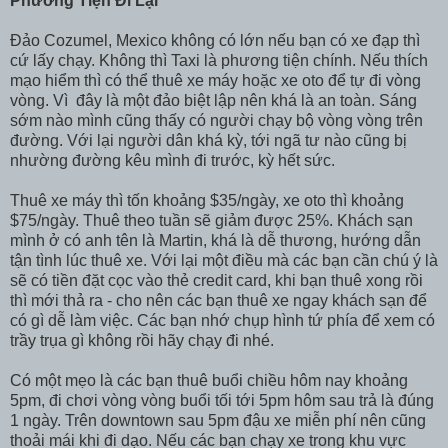
Phương Tiện Đi Lại
Đảo Cozumel, Mexico không có lớn nếu bạn có xe đạp thì
cứ lấy chạy. Không thì Taxi là phương tiện chính. Nếu thích
mạo hiểm thì có thể thuê xe máy hoặc xe oto để tự đi vòng
vòng. Vì đây là một đảo biệt lập nên khá là an toàn. Sáng
sớm nào mình cũng thấy có người chạy bộ vòng vòng trên
đường. Với lại người dân khá kỳ, tới ngã tư nào cũng bị
nhường đường kêu mình đi trước, kỳ hết sức.
Thuê xe máy thì tốn khoảng $35/ngày, xe oto thì khoảng
$75/ngày. Thuê theo tuần sẽ giảm được 25%. Khách sạn
mình ở có anh tên là Martin, khá là dễ thương, hướng dẫn
tận tình lúc thuê xe. Với lại một điều mà các bạn cần chú ý là
sẽ có tiền đặt cọc vào thẻ credit card, khi bạn thuê xong rồi
thì mới thả ra - cho nên các bạn thuê xe ngay khách sạn để
có gì dễ làm việc. Các bạn nhớ chụp hình tứ phía để xem có
trầy trụa gì không rồi hãy chạy đi nhé.
Có một mẹo là các bạn thuê buổi chiều hôm nay khoảng
5pm, đi chơi vòng vòng buổi tối tới 5pm hôm sau trả là đúng
1 ngày. Trên downtown sau 5pm đậu xe miễn phí nên cũng
thoải mái khi đi dạo. Nếu các bạn chạy xe trong khu vực