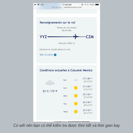
Có wifi nên bạn có thể kiểm tra được thời tiết và thời gian bay