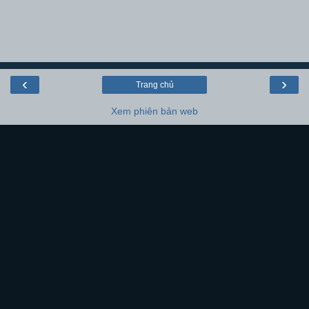
‹
›
Trang chủ
Xem phiên bản web