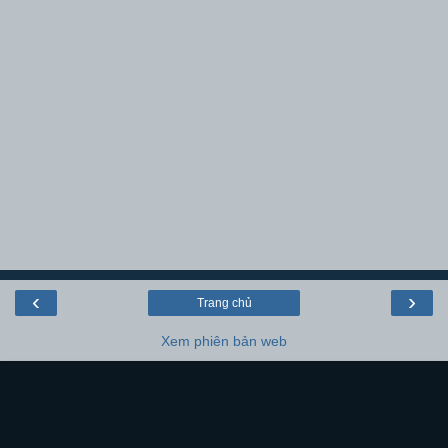
‹
›
Trang chủ
Xem phiên bản web