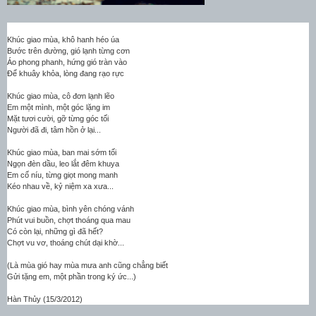
Khúc giao mùa, khô hanh héo úa
Bước trên đường, gió lạnh từng cơn
Áo phong phanh, hứng gió tràn vào
Để khuây khỏa, lòng đang rạo rực
Khúc giao mùa, cô đơn lạnh lẽo
Em một mình, một góc lặng im
Mặt tươi cười, gỡ từng góc tối
Người đã đi, tâm hồn ở lại...
Khúc giao mùa, ban mai sớm tối
Ngọn đèn dầu, leo lắt đêm khuya
Em cố níu, từng giọt mong manh
Kéo nhau về, kỷ niệm xa xưa...
Khúc giao mùa, bình yên chóng vánh
Phút vui buồn, chợt thoáng qua mau
Có còn lại, những gì đã hết?
Chợt vu vơ, thoáng chút dại khờ...
(Là mùa gió hay mùa mưa anh cũng chẳng biết
Gửi tặng em, một phần trong ký ức...)
Hàn Thủy (15/3/2012)