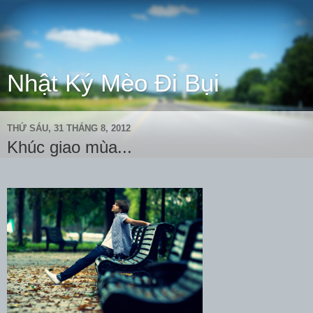
Nhật Ký Mèo Đi Bụi
THỨ SÁU, 31 THÁNG 8, 2012
Khúc giao mùa...