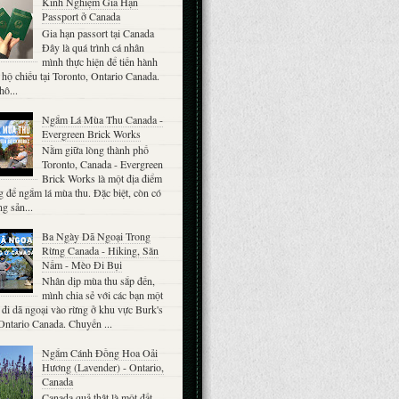
Kinh Nghiệm Gia Hạn
Passport ở Canada
Gia hạn passort tại Canada
Đây là quá trình cá nhân
mình thực hiện để tiến hành
 hộ chiếu tại Toronto, Ontario Canada.
hô...
Ngắm Lá Mùa Thu Canada -
Evergreen Brick Works
Nằm giữa lòng thành phố
Toronto, Canada - Evergreen
Brick Works là một địa điểm
g để ngắm lá mùa thu. Đặc biệt, còn có
g sản...
Ba Ngày Dã Ngoại Trong
Rừng Canada - Hiking, Săn
Nấm - Mèo Đi Bụi
Nhân dịp mùa thu sắp đến,
mình chia sẻ với các bạn một
đi dã ngoại vào rừng ở khu vực Burk's
 Ontario Canada. Chuyến ...
Ngắm Cánh Đồng Hoa Oải
Hương (Lavender) - Ontario,
Canada
Canada quả thật là một đất