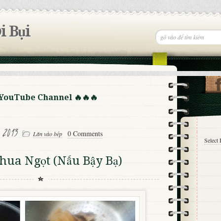
i Bụi
 YouTube Channel 🔥🔥🔥
 2013
0 Comments
Lăn vào bếp
Select
hua Ngọt (Nấu Bậy Bạ)