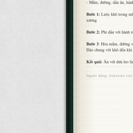
- Mắm, đường, dầu ăn, hành
Bước 1:
Luộc khô trong nướ
xương
Bước 2:
Phi dầu với hành rồ
Bước 3
: Hòa mắm, đường và
Đảo chung với khô đến khi
Kết quả:
Ăn với dưa leo là
Người đăng:
Unknown
vào