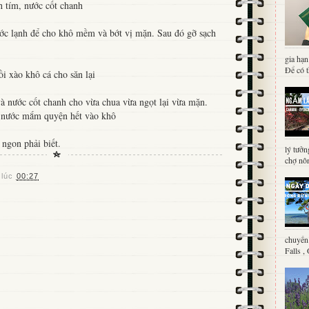
 tím, nước cốt chanh
c lạnh để cho khô mềm và bớt vị mặn. Sau đó gỡ sạch
gia hạn
Để có t
i xào khô cá cho săn lại
 nước cốt chanh cho vừa chua vừa ngọt lại vừa mặn.
 nước mắm quyện hết vào khô
 ngon phải biết.
lý tưởn
chợ nôn
 lúc
00:27
chuyến 
Falls ,