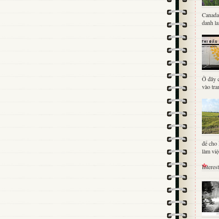
Canada 
danh la
Ở đây c
vào tra
để cho 
làm việc
Interes