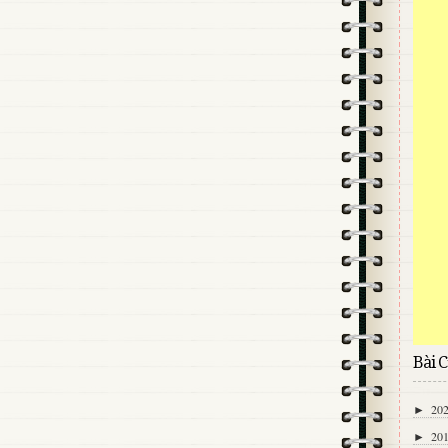
Bài C
20
►
20
►