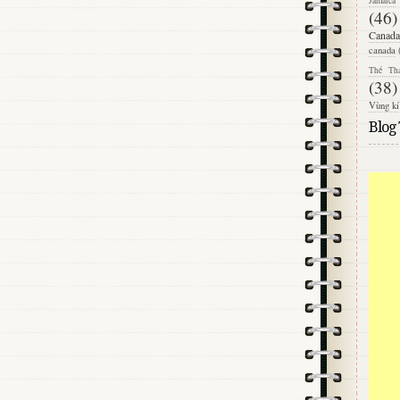
Jamaica
(46)
Canada
canada
Thể Th
(38)
Vùng kí
Blog