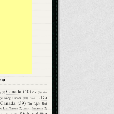
oại
Canada
(40)
g
(2)
Cuba
Club
(1)
Du
ộc Sống Canada
(10)
Dalat
(1)
 Canada
(39)
Du Lịch Bụi
u Lịch Toronto
(2)
Indonesia
(2)
Ietls
(1)
Kinh nghiệm