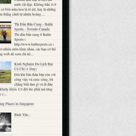
nước rất đẹp. Không hẳn vì ở
có bốn mùa hoa lá rõ rệt, hay là những
m thắng cảnh tự nhiên hoàng ...
Thi Đấu Bắn Cung - Battle
Sports - Toronto Canada
Thi đấu bắn cung ở Battle
Sports (
http://www.battlesports.ca )
ó nhiều môn khác nhau, các bạn có thể
ng web để xem chi tiế...
Kinh Nghiệm Du Lịch Bụi
Củ Chi (1 Day)
Đôi khi bản thân bận rộn với
công việc và cuộc sống, tôi
chẳng biết làm gì và đi đâu
khuây khỏa. Có đôi lúc phải nai lưng
 c...
ting Places In Singapore
Bình Yên...