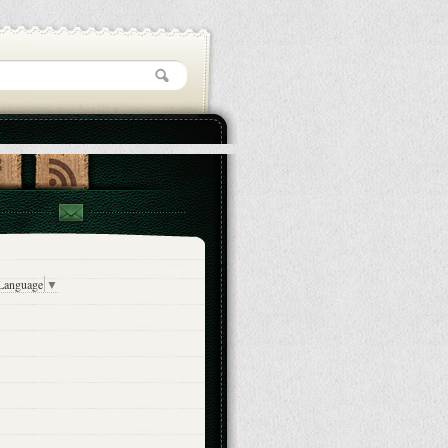
 Language
▼