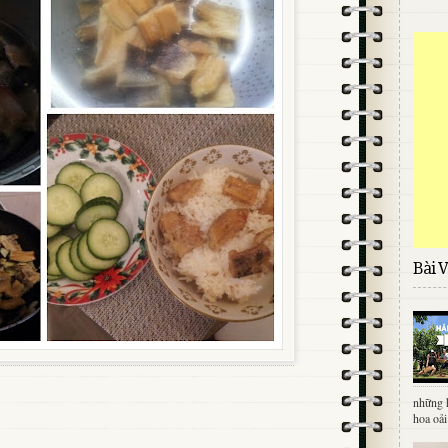
Bài V
những 
hoa oải