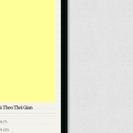
ũ Theo Thời Gian
20
(7)
19
(23)