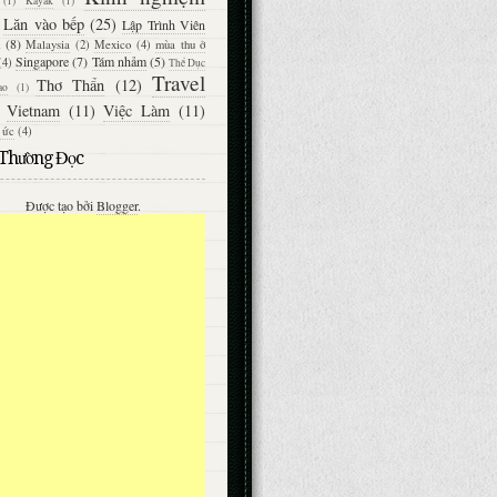
(1)
Kayak
(1)
Lăn vào bếp
(25)
Lập Trình Viên
(8)
Malaysia
(2)
Mexico
(4)
mùa thu ở
Singapore
(7)
Tám nhảm
(5)
(4)
Thể Dục
Travel
Thơ Thẩn
(12)
ao
(1)
Vietnam
(11)
Việc Làm
(11)
 ức
(4)
 Thường Đọc
Được tạo bởi
Blogger
.