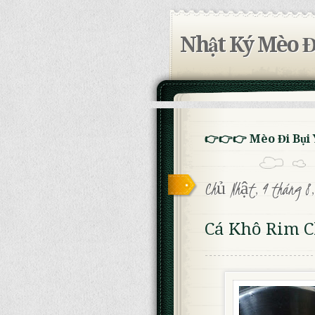
Nhật Ký Mèo Đ
👉👉👉 Mèo Đi Bụi
Chủ Nhật, 4 tháng 8,
Cá Khô Rim C