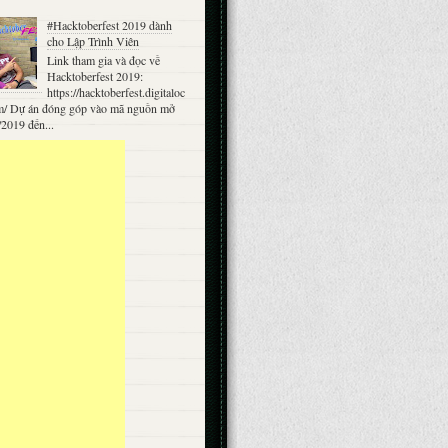
#Hacktoberfest 2019 dành
cho Lập Trình Viên
Link tham gia và đọc về
Hacktoberfest 2019:
https://hacktoberfest.digitaloc
m/ Dự án đóng góp vào mã nguồn mở
/2019 đến...