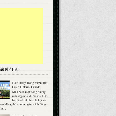
iết Phổ Biến
Hái Cherry Trong Vườn Trái
Cây ở Ontario, Canada
Mùa hè là một trong những
mùa đẹp nhất ở Canada. Đặc
biệt là có rất nhiều lễ hội và
hoạt động thú vị như ngắm cánh đồng
 hư...