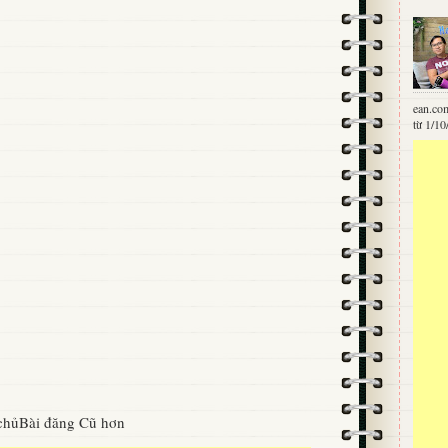
ean.co
từ 1/10
chủ
Bài đăng Cũ hơn