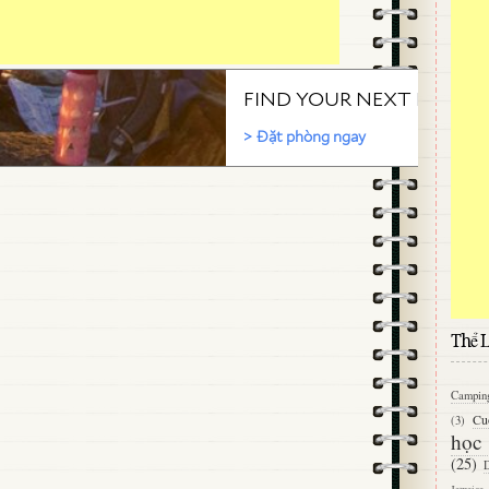
Thể L
Campin
Cu
(3)
học
(25)
D