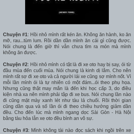
Chuyện #1
: Hồi nhỏ mình rất kén ăn. Không ăn hành, ko ăn
mỡ, rau...tùm lum. Rồi dần dần mình ăn cái gì cũng được.
Nói chung là đến giờ thì vẫn chưa tìm ra món mà mình
không ăn được.
Chuyện #2
: Hồi nhỏ mình có tật là đi xe oto hay bị say, ói từ
đầu mùa đến cuối mùa. Nói chung là kinh dị lắm. Cho nên
mình rất sợ đi xe oto và cả người lái xe cũng sợ mình nốt. Vì
mỗi lần mình ói là tự nhiên có một đám...ói theo phụ họa.
Nhưng cũng thật may mắn là đến khi học cấp 3, do điều
kiện nhà xa nên mình phải tập đi xe bus. Nói chung lần nào
đi cũng mặt mày xanh lét như tàu lá chuối. Rồi thời gian
cũng dần qua và số lần ói đi theo chiều hướng giảm dần
đều. Cho đến lúc mà mình ngang dọc Sài Gòn - Hà Nội
bằng tàu hỏa lẫn xe oto đều bình an vô sự.
Chuyện #3
: Mình không tài nào đọc sách khi ngồi trên xe